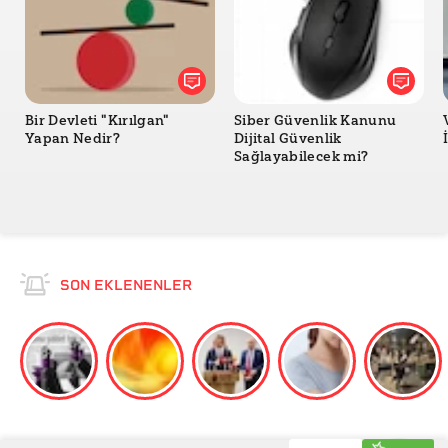
pregnancy: reminder that taking paracetamol during
pregnancy remains safe
PubMed / Japan Cohort Study (2025) – Prenatal
acetaminophen exposure and risk of autism: A
nationwide cohort study in Japan
Bir Devleti "Kırılgan"
Siber Güvenlik Kanunu
JAMA (Journal of the American Medical Association) –
Yapan Nedir?
Dijital Güvenlik
Acetaminophen Use During Pregnancy and
Sağlayabilecek mi?
Neurodevelopmental Outcomes in Offspring: A
Swedish Population-Based Cohort Study
ACOG (American College of Obstetricians and
Gynecologists) – Acetaminophen Use in Pregnancy
and Neurodevelopmental Outcomes: ACOG Practice
Advisory
SON EKLENENLER