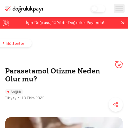
İşin Doğrusu,
12
Yıldır Doğruluk Payı’nda!
Bültenler
4'
Parasetamol Otizme Neden
Olur mu?
Sağlık
İlk yayın :
13 Ekim 2025