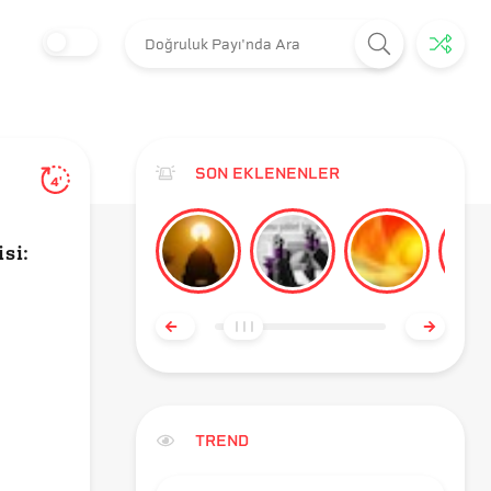
SON EKLENENLER
4'
si:
TREND