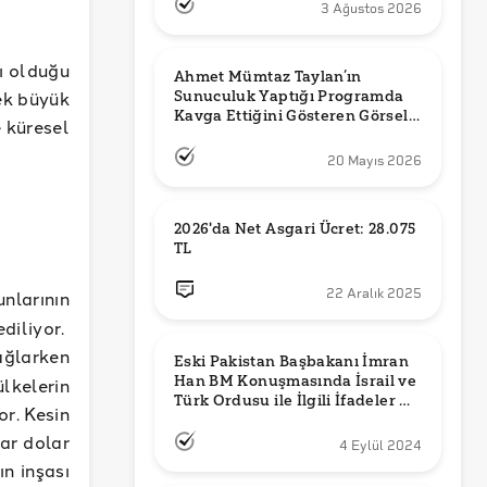
3 Ağustos 2026
mı olduğu
Ahmet Mümtaz Taylan’ın 
ek büyük
Sunuculuk Yaptığı Programda 
Kavga Ettiğini Gösteren Görsel 
e küresel
Orijinal mi?
20 Mayıs 2026
2026'da Net Asgari Ücret: 28.075 
TL
22 Aralık 2025
larının
iliyor.
ğlarken
Eski Pakistan Başbakanı İmran 
Han BM Konuşmasında İsrail ve 
lkelerin
Türk Ordusu ile İlgili İfadeler mi 
r. Kesin
Kullandı?
ar dolar
4 Eylül 2024
ın inşası