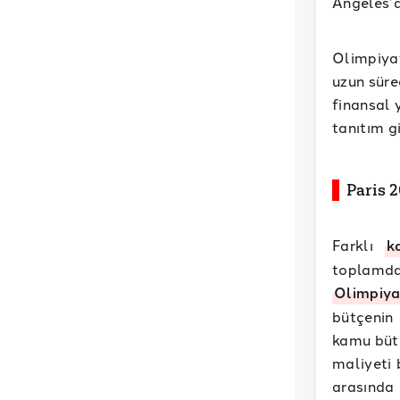
Angeles’a
Olimpiyat
uzun süre
finansal 
tanıtım g
Paris 
Farklı
k
toplamda
Olimpiya
bütçenin 
kamu bütç
maliyeti 
arasında