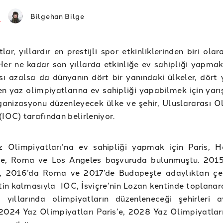
Bilgehan Bilge
lar, yıllardır en prestijli spor etkinliklerinden biri ola
 Her ne kadar son yıllarda etkinliğe ev sahipliği yapmak
sı azalsa da dünyanın dört bir yanındaki ülkeler, dört y
n yaz olimpiyatlarına ev sahipliği yapabilmek için yarış
anizasyonu düzenleyecek ülke ve şehir, Uluslararası O
(IOC) tarafından belirleniyor.
 Olimpiyatları’na ev sahipliği yapmak için Paris, 
e, Roma ve Los Angeles başvuruda bulunmuştu. 2015
 2016’da Roma ve 2017’de Budapeşte adaylıktan çeki
in kalmasıyla IOC, İsviçre’nin Lozan kentinde toplana
yıllarında olimpiyatların düzenleneceği şehirleri 
 2024 Yaz Olimpiyatları Paris’e, 2028 Yaz Olimpiyatları