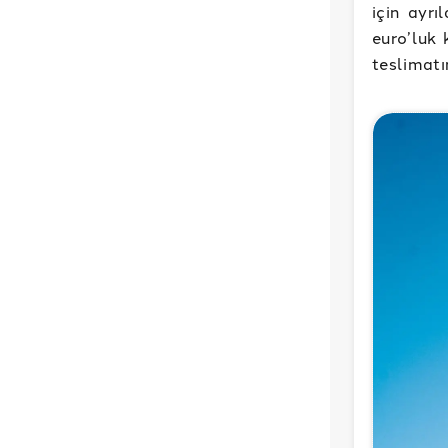
için ayrı
euro’luk 
teslimatı