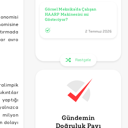
Görsel Meksika’da Çalışan 
HAARP Makinesini mi 
konomisi
Gösteriyor?
nomisine
ştırmada
2 Temmuz 2026
yar avro
Rastgele
alimpik
ıkıntılar
yaptığı
yalnızca
8 milyon
Gündemin
n dolayı
Doğruluk Payı