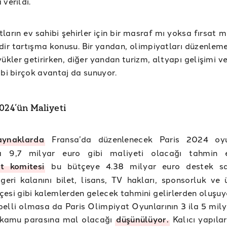
 verildi.
ların ev sahibi şehirler için bir masraf mı yoksa fırsat 
dir tartışma konusu. Bir yandan, olimpiyatları düzenlem
yükler getirirken, diğer yandan turizm, altyapı gelişimi v
ibi birçok avantaj da sunuyor.
2024’ün Maliyeti
aynaklarda
Fransa’da düzenlenecek Paris 2024 oyun
 9,7 milyar euro gibi maliyeti olacağı tahmin ed
t komitesi
bu bütçeye 4.38 milyar euro destek sa
geri kalanını bilet, lisans, TV hakları, sponsorluk ve ü
esi gibi kalemlerden gelecek tahmini gelirlerden oluşuyo
belli olmasa da Paris Olimpiyat Oyunlarının 3 ila 5 mily
 kamu parasına mal olacağı
düşünülüyor.
Kalıcı yapılar