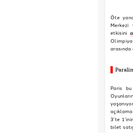
Öte yand
Merkezi 
etkisini
a
Olimpiya
arasında
Parali
Paris bu
Oyunların
yaşanıyo
açıklamad
3’te 1’in
bilet sat