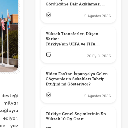
Gördüğüne Dair Açıklaması 
Güncel mi?
5 Ağustos 2026
Yüksek Transferler, Düşen 
Verim: 

Türkiye’nin UEFA ve FIFA 
Sıralamalarındaki Yeri
26 Eylül 2025
Video Fas’tan İspanya’ya Gelen 
Göçmenlerin Sokakları Tahrip 
Ettiğini mi Gösteriyor?
 desteği
5 Ağustos 2026
9 milyar
sağlayıp
Türkiye Genel Seçimlerinin En 
 ediyor.
Yüksek 10 Oy Oranı
zde yaz