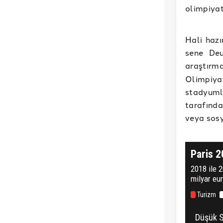
olimpiyat
Hali haz
sene Deu
araştır
Olimpiyat
stadyumla
tarafında
veya sosy