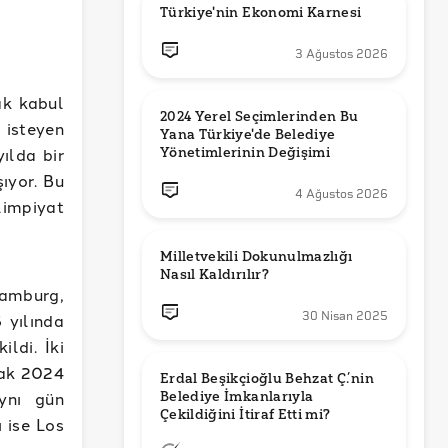
Türkiye'nin Ekonomi Karnesi
3 Ağustos 2026
rak kabul
2024 Yerel Seçimlerinden Bu 
 isteyen
Yana Türkiye'de Belediye 
ılda bir
Yönetimlerinin Değişimi
ıyor. Bu
4 Ağustos 2026
limpiyat
Milletvekili Dokunulmazlığı 
Nasıl Kaldırılır?
Hamburg,
30 Nisan 2025
 yılında
ldi. İki
rak 2024
Erdal Beşikçioğlu Behzat Ç.’nin 
aynı gün
Belediye İmkanlarıyla 
 ise Los