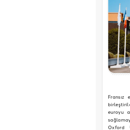
Fransız 
birleştir
euroyu a
sağlamay
Oxford 