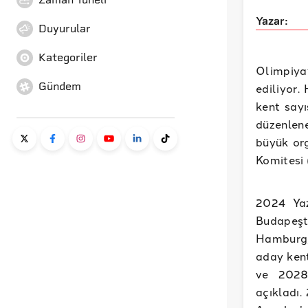
Yazar:
Duyurular
Kategoriler
Olimpiyat
Gündem
ediliyor.
kent sayı
düzenlene
büyük org
Komitesi 
2024 Yaz
Budapeşt
Hamburg,
aday kent
ve 2028 
açıkladı.