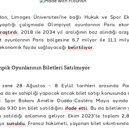
an, Limoges Üniversitesi'ne bağlı Hukuk ve Spor E
yaptığı çalışmada Olimpiyat oyunlarının Paris eko
raştırdı
. 2018 ile 2034 yıl aralığının baz alındığı ara
t oyunlarının Paris bölgesine 6,7 milyar ile 11,1 mil
 ekonomik fayda sağlayacağı
belirtiliyor
.
mpik Oyunlarının Biletleri Satılmıyor
 sene 28 Ağustos - 8 Eylül tarihleri arasında Par
a da ev sahipliği yapacak ancak bilet satışı konusunda s
r. Spor Bakanı Amélie Oudéa-Castéra Mayıs ayında 
a 930 bin bilet satıldığını
ifade etti.
Bu da biletlerin 
in satıldığı anlamına geliyor. Ekim 2023’te toplam 2,
ışa
sunuldu.
Fransız hükümeti, yaşanan bilet sıkıntısında