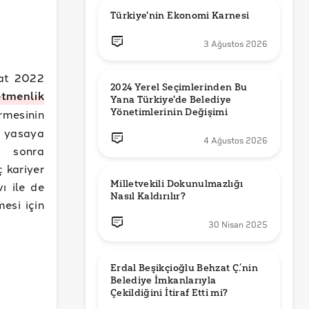
Türkiye'nin Ekonomi Karnesi
3 Ağustos 2026
bat 2022
2024 Yerel Seçimlerinden Bu 
tmenlik
Yana Türkiye'de Belediye 
Yönetimlerinin Değişimi
rmesinin
n yasaya
4 Ağustos 2026
n sonra
 kariyer
Milletvekili Dokunulmazlığı 
ı ile de
Nasıl Kaldırılır?
esi için
30 Nisan 2025
Erdal Beşikçioğlu Behzat Ç.’nin 
Belediye İmkanlarıyla 