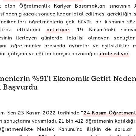
k olan Öğretmenlik Kariyer Basamakları sınavının 
’nden çıkacak sonuca kadar iptal edilmesi gerektiğini 
endikacıları öğretmenlerin çok büyük bir kısmının sö
tiraz ettiklerini
belirtiyor
. 19 Kasım’daki sınavı
sinin ilerleyen günlerde telafisi olmayan sonuçla
ğını, öğretmenler arasında ayrımlar ve eşitsizlikler
ini, çalışma ve eğitim barışını bozacağını
ifade ediyor
.
enlerin %91'i Ekonomik Getiri Neden
a Başvurdu
tim-Sen 23 Kasım 2022 tarihinde "
24 Kasım Öğretmenl
in sonuçlarını yayımladı. 21 bin 412 öğretmenin katıldığ
ğretmenlikte Meslek Kanunu'na ilişkin de sorular 