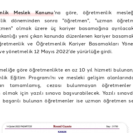
nlik Meslek Kanunu
'na göre, öğretmenlik mesle
nlik döneminden sonra "öğretmen", "uzman öğret
tmen" olmak üzere üç kariyer basamağına ayrılacak
kanlığı yeni çıkan kanunda düzenlenen kariyer basamakl
retmenlik ve Öğretmenlik Kariyer Basamakları Yöne
 ve yönetmelik 12 Mayıs 2022’de yürürlüğe girdi.
meliğe göre öğretmenlikte en az 10 yıl hizmeti buluna
lik Eğitim Programı'nı ve mesleki gelişim alanlarınd
ları tamamlamış, cezası bulunmayan öğretmenle
olmak için yazılı sınava başvurabilecek. Yazılı sınav
p başarılı bulunan öğretmenler ise uzman öğretmen ser