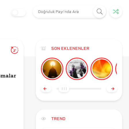
SON EKLENENLER
2'
şmalar
TREND