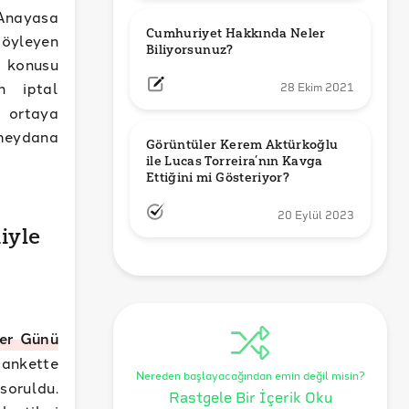
Anayasa
Cumhuriyet Hakkında Neler 
söyleyen
Biliyorsunuz?
z konusu
n iptal
28 Ekim 2021
r ortaya
 meydana
Görüntüler Kerem Aktürkoğlu 
ile Lucas Torreira’nın Kavga 
Ettiğini mi Gösteriyor?
20 Eylül 2023
iyle
er Günü
ı ankette
Nereden başlayacağından emin değil misin?
soruldu.
Rastgele Bir İçerik Oku