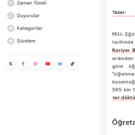
Zaman Tüneli
Yazar:
Duyurular
Kategoriler
Milli Eğ
Gündem
tarihind
Kariyer 
ardından
göre öğ
"öğretme
basamağı
595 bin 
ter dökt
Öğret