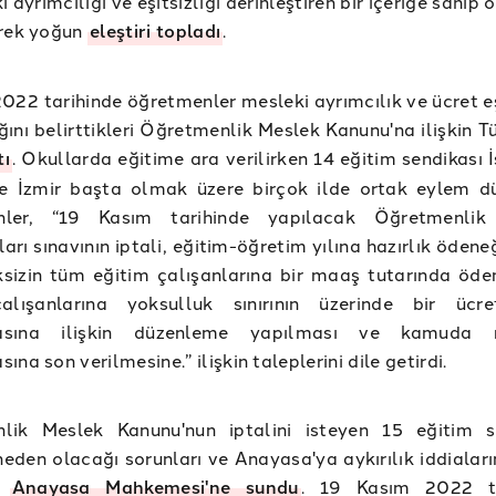
 ayrımcılığı ve eşitsizliği derinleştiren bir içeriğe sahip
erek yoğun
eleştiri topladı
.
022 tarihinde öğretmenler mesleki ayrımcılık ve ücret eş
ını belirttikleri Öğretmenlik Meslek Kanunu'na ilişkin T
tı
. Okullarda eğitime ara verilirken 14 eğitim sendikası 
e İzmir başta olmak üzere birçok ilde ortak eylem dü
ler, “19 Kasım tarihinde yapılacak Öğretmenlik 
rı sınavının iptali, eğitim-öğretim yılına hazırlık ödene
sizin tüm eğitim çalışanlarına bir maaş tutarında öd
alışanlarına yoksulluk sınırının üzerinde bir ücre
asına ilişkin düzenleme yapılması ve kamuda 
na son verilmesine.” ilişkin taleplerini dile getirdi.
lik Meslek Kanunu'nun iptalini isteyen 15 eğitim s
eden olacağı sorunları ve Anayasa'ya aykırılık iddiaları
i
Anayasa Mahkemesi'ne sundu
. 19 Kasım 2022 ta