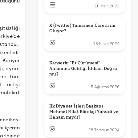
 olduğunu
10 Mart 2023
X (Twitter) Tamamen Ücretli mi 
itsizliği
Oluyor?
ürkiye'de
İstanbul,
18 Nisan 2024
zenledi.
Kariyer
Kanserin “Et Çürümesi” 
ği, ayrım
Anlamına Geldiği İddiası Doğru 
mu?
eme, tüm
t artışı
5 Ağustos 2026
mülakat
İlk Diyanet İşleri Başkanı 
Mehmet Rifat Börekçi Yahudi ve 
Haham mıydı?
endikası
nı içeren
29 Temmuz 2024
rihinde