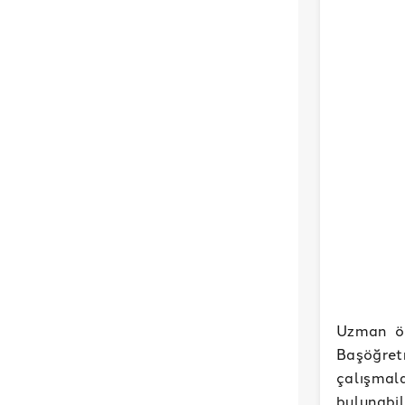
Uzman öğ
Başöğre
çalışmala
bulunabil