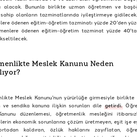
ası alacak. Bununla birlikte uzman öğretmen ve baş
sahip olanların tazminatlarında iyileştirmeye gidilece
lere ödenen eğitim-öğretim tazminatı yüzde 20'den yüz
menlere ödenen eğitim-öğretim tazminat yüzde 40't
kseltilecek.
menlikte Meslek Kanunu Neden
ılıyor?
likte Meslek Kanunu'nun yürürlüğe girmesiyle birlikte
 ve sendika kanuna ilişkin sorunları dile
getirdi.
Öğre
anunu düzenlemesi, öğretmenlik mesleğini itibarsızl
erin ekonomik sorunlarına çözüm üretmeyen, eşit işe eş
 ortadan kaldıran, özlük haklarını zayıflatan, öğr