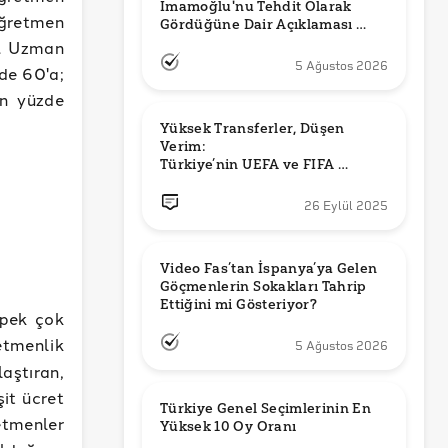
İmamoğlu'nu Tehdit Olarak 
öğretmen
Gördüğüne Dair Açıklaması 
Güncel mi?
k. Uzman
5 Ağustos 2026
de 60'a;
an yüzde
Yüksek Transferler, Düşen 
Verim: 

Türkiye’nin UEFA ve FIFA 
Sıralamalarındaki Yeri
26 Eylül 2025
Video Fas’tan İspanya’ya Gelen 
Göçmenlerin Sokakları Tahrip 
Ettiğini mi Gösteriyor?
 pek çok
tmenlik
5 Ağustos 2026
aştıran,
it ücret
Türkiye Genel Seçimlerinin En 
etmenler
Yüksek 10 Oy Oranı