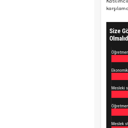
Katılımc
karşılama