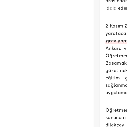
arasındaki
iddia ed
2 Kasım 2
yaratacağ
grev yap
Ankara v
Öğretmen
Basamakla
gözetmek
eğitim ç
sağlanm
uygulaması
Öğretmen
kanunun n
dilekçey