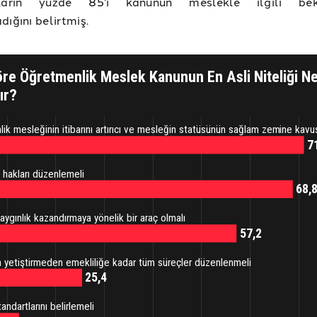
ıların yüzde 85'i kanunun meslekle ilgili bekle
dığını belirtmiş.