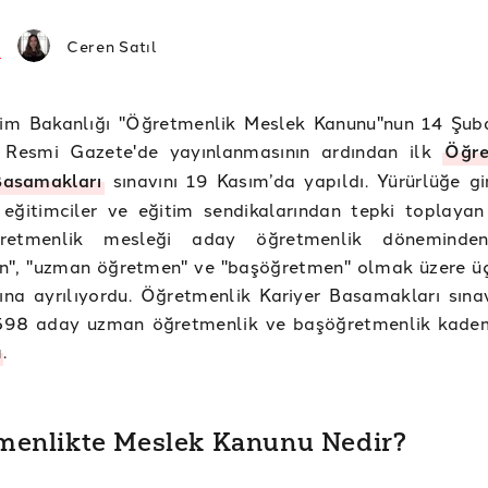
Ceren Satıl
itim Bakanlığı "Öğretmenlik Meslek Kanunu"nun 14 Şu
e Resmi Gazete'de yayınlanmasının ardından ilk
Öğre
Basamakları
sınavını 19 Kasım’da yapıldı. Yürürlüğe gi
 eğitimciler ve eğitim sendikalarından tepki toplaya
retmenlik mesleği aday öğretmenlik döneminde
n", "uzman öğretmen" ve "başöğretmen" olmak üzere üç
na ayrılıyordu. Öğretmenlik Kariyer Basamakları sınav
598 aday uzman öğretmenlik ve başöğretmenlik kadem
ü
.
menlikte Meslek Kanunu Nedir?