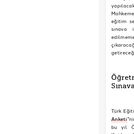
yapılaca
Mahkemesi
eğitim s
sınava i
edilmeme
çıkaraca
getireceğ
Öğretm
Sınav
Türk Eği
Anketi
"n
bu yıl Ö