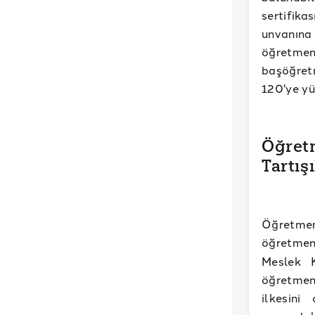
sertifik
unvanına 
öğretmen
başöğret
120'ye yü
Öğret
Tartış
Öğretmen
öğretmen
Meslek K
öğretmenl
ilkesini