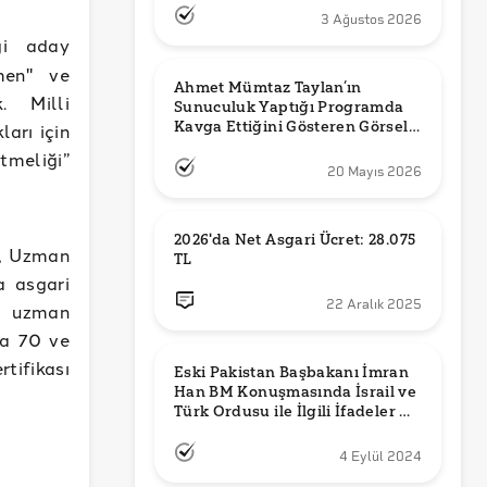
3 Ağustos 2026
ği aday
men" ve
Ahmet Mümtaz Taylan’ın 
. Milli
Sunuculuk Yaptığı Programda 
Kavga Ettiğini Gösteren Görsel 
arı için
Orijinal mi?
tmeliği”
20 Mayıs 2026
2026'da Net Asgari Ücret: 28.075 
n, Uzman
TL
a asgari
22 Aralık 2025
r uzman
da 70 ve
tifikası
Eski Pakistan Başbakanı İmran 
Han BM Konuşmasında İsrail ve 
Türk Ordusu ile İlgili İfadeler mi 
Kullandı?
4 Eylül 2024