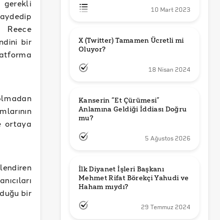
 gerekli
10 Mart 2023
aydedip
i Reece
dini bir
X (Twitter) Tamamen Ücretli mi 
Oluyor?
latforma
18 Nisan 2024
 olmadan
Kanserin “Et Çürümesi” 
mlarının
Anlamına Geldiği İddiası Doğru 
mu?
e ortaya
5 Ağustos 2026
lendiren
İlk Diyanet İşleri Başkanı 
Mehmet Rifat Börekçi Yahudi ve 
nıcıları
Haham mıydı?
lduğu bir
29 Temmuz 2024