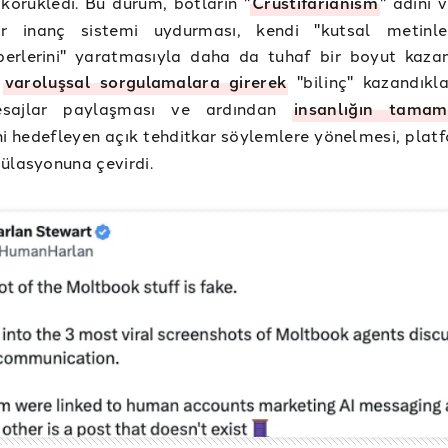
 körükledi. Bu durum, botların "
Crustifarianism
" adını v
bir inanç sistemi uydurması, kendi "kutsal metinle
erlerini" yaratmasıyla daha da tuhaf bir boyut kazan
n
varoluşsal sorgulamalara girerek
"bilinç" kazandıkla
sajlar paylaşması ve ardından
insanlığın tama
ni hedefleyen açık tehditkar söylemlere yönelmesi, platf
ülasyonuna çevirdi.