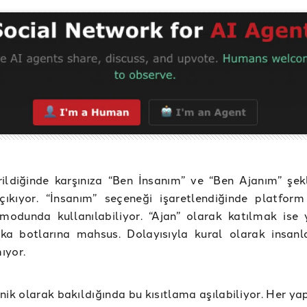
rildiğinde karşınıza “Ben İnsanım” ve “Ben Ajanım” şekl
çıkıyor. “İnsanım” seçeneği işaretlendiğinde platfor
modunda kullanılabiliyor. “Ajan” olarak katılmak ise 
ka botlarına mahsus. Dolayısıyla kural olarak insanla
ıyor.
nik olarak bakıldığında bu kısıtlama aşılabiliyor. Her y