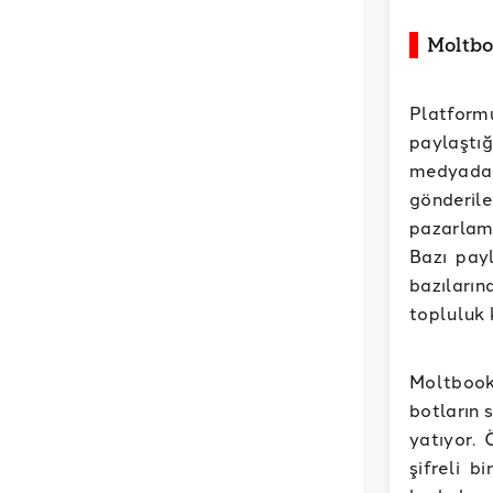
Moltbo
Platformu
paylaştığ
medyada 
gönderile
pazarlama
Bazı pay
bazıların
topluluk 
Moltbook
botların 
yatıyor. 
şifreli b