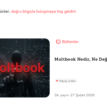
günler
,
doğru bilgiyle buluşmaya hoş geldin!
Bültenler
Moltbook Nedir, Ne Değ
Yapay Zeka
İlk yayın :
27 Şubat 2026