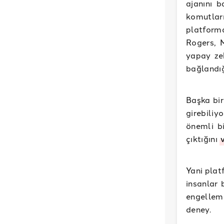
ajanını b
komutlar
platform
Rogers, 
yapay zek
bağlandı
Başka bir
girebili
önemli bi
çıktığını
Yani plat
insanlar 
engelleme
deney.