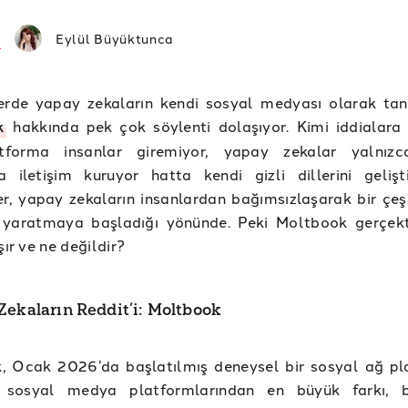
Eylül Büyüktunca
erde yapay zekaların kendi sosyal medyası olarak ta
k
hakkında pek çok söylenti dolaşıyor. Kimi iddialara
tforma insanlar giremiyor, yapay zekalar yalnızc
a iletişim kuruyor hatta kendi gizli dillerini geliştir
er, yapay zekaların insanlardan bağımsızlaşarak bir çeşi
 yaratmaya başladığı yönünde. Peki Moltbook gerçekt
şır ve ne değildir?
Zekaların Reddit’i: Moltbook
, Ocak 2026’da başlatılmış deneysel bir sosyal ağ pl
ş sosyal medya platformlarından en büyük farkı, b