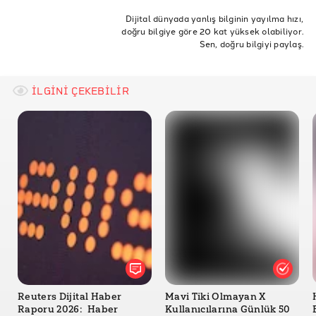
Medya sahipliği
Medya patronları
medya kimin
Dijital dünyada yanlış bilginin yayılma hızı,
doğru bilgiye göre 20 kat yüksek olabiliyor.
Sahibi Kim
Sen, doğru bilgiyi paylaş.
İLGİNİ ÇEKEBİLİR
Reuters Dijital Haber
Mavi Tiki Olmayan X
Raporu 2026: Haber
Kullanıcılarına Günlük 50