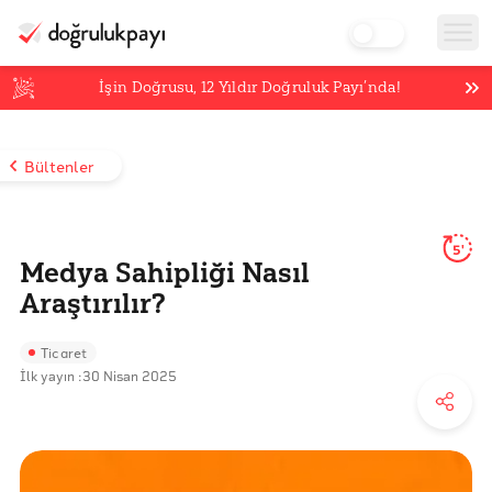
İşin Doğrusu,
12
Yıldır Doğruluk Payı’nda!
Bültenler
5'
Medya Sahipliği Nasıl
Araştırılır?
Ticaret
İlk yayın :
30 Nisan 2025