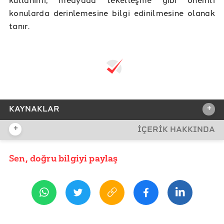
konularda derinlemesine bilgi edinilmesine olanak
tanır.
+
KAYNAKLAR
+
İÇERİK HAKKINDA
REFERANSLAR
TürkPatent
Sen, doğru bilgiyi paylaş
YAYIN TARİHİ
30 Nisan 2025 12:29
Ticaret Sicil Gazetesi
e-Devlet - MERSİS
ETİKETLER