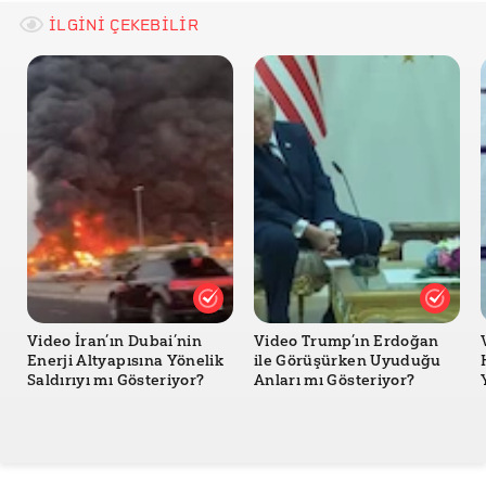
University of Delaware - Ghosts—busted? - Karen B.
İLGİNİ ÇEKEBİLİR
Roberts
Paranormal beliefs and cognitive function: A
systematic review and assessment of study quality
across four decades of research - Charlotte E. Dean,
Shazia Akhtar, Tim M. Gale, Karen Irvine, Dominique
Grohmann & Keith R. Laws
Video İran’ın Dubai’nin
Video Trump’ın Erdoğan
Enerji Altyapısına Yönelik
ile Görüşürken Uyuduğu
Saldırıyı mı Gösteriyor?
Anları mı Gösteriyor?