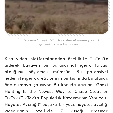
İngilizcede “cryptids” adı verilen efsanevi yaratık
görüntülerine bir örnek
Kısa video platformlarından özelliklle TikTok’ta
giderek büyüyen bir paranormal içerik furyası
olduğunu söylemek mümkün. Bu potansiyel
nedeniyle içerik üreticilerinin bir kısmı da bu alanda
öne çıkmaya çalışıyor. Bu konuda yazılan “Ghost
Hunting Is the Newest Way to Chase Clout on
TikTok (TikTok'ta Popülerlik Kazanmanın Yeni Yolu:
Hayalet Avcılığı)” başlıklı bir yazı, hayalet avcılığı
videolarının özellikle Z kuşağı arasında