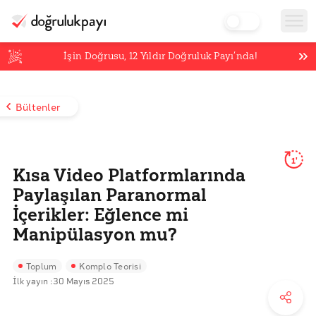
İşin Doğrusu,
12
Yıldır Doğruluk Payı’nda!
Bültenler
1'
Kısa Video Platformlarında
Paylaşılan Paranormal
İçerikler: Eğlence mi
Manipülasyon mu?
Toplum
Komplo Teorisi
İlk yayın :
30 Mayıs 2025