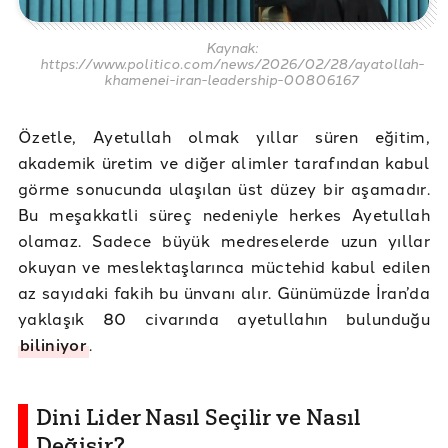
Kaynak:
https://www.politico.com/news/2026/02/28/ayatollah-
khamenei-iran-leadership-00806167
Özetle, Ayetullah olmak yıllar süren eğitim,
akademik üretim ve diğer alimler tarafından kabul
görme sonucunda ulaşılan üst düzey bir aşamadır.
Bu meşakkatli süreç nedeniyle herkes Ayetullah
olamaz. Sadece büyük medreselerde uzun yıllar
okuyan ve meslektaşlarınca müctehid kabul edilen
az sayıdaki fakih bu ünvanı alır. Günümüzde İran’da
yaklaşık 80 civarında ayetullahın bulunduğu
biliniyor
.
Dini Lider Nasıl Seçilir ve Nasıl
Değişir?