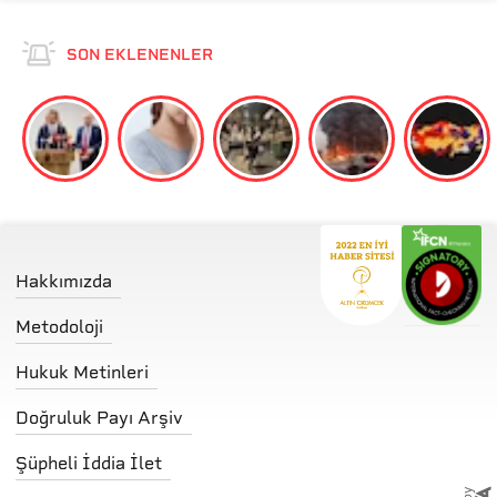
TDV İslam Ansiklopedisi - Âyetullah
SON EKLENENLER
Business Standard - Who is an Ayatollah? Inside the
Shia clerical system shaping Iran
Modern.az - Iran Ayatollahs - 82 of them are alive
Wikipedia - 1989 Iranian constitutional referendum
Britannica - Assembly of Experts
Hakkımızda
Metodoloji
Hukuk Metinleri
Doğruluk Payı Arşiv
Şüpheli İddia İlet