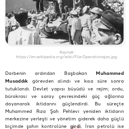
Kaynak:
https://en.wikipedia.org/wiki/File:Operationajax.jpg
Darbenin ardından Başbakan
Muhammed
Musaddık
görevden alındı ve kısa süre sonra
tutuklandı. Devlet yapısı büyüdü ve rejim; ordu,
bürokrasi ve saray çevresindeki güç ağlarına
dayanarak iktidarını güçlendirdi. Bu süreçte
Muhammed Rıza Şah Pehlevi yeniden iktidarın
merkezine yerleşti ve yönetim giderek daha güçlü
biçimde şahın kontrolüne
girdi
. İran petrolü ise