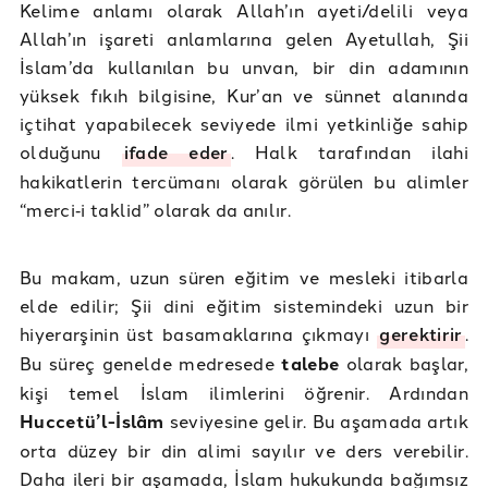
Kelime anlamı olarak Allah’ın ayeti/delili veya
Allah’ın işareti anlamlarına gelen Ayetullah, Şii
İslam’da kullanılan bu unvan, bir din adamının
yüksek fıkıh bilgisine, Kur’an ve sünnet alanında
içtihat yapabilecek seviyede ilmi yetkinliğe sahip
olduğunu
ifade eder
. Halk tarafından ilahi
hakikatlerin tercümanı olarak görülen bu alimler
“merci‑i taklid” olarak da anılır.
Bu makam, uzun süren eğitim ve mesleki itibarla
elde edilir; Şii dini eğitim sistemindeki uzun bir
hiyerarşinin üst basamaklarına çıkmayı
gerektirir
.
Bu süreç genelde medresede
talebe
olarak başlar,
kişi temel İslam ilimlerini öğrenir. Ardından
Huccetü’l-İslâm
seviyesine gelir. Bu aşamada artık
orta düzey bir din alimi sayılır ve ders verebilir.
Daha ileri bir aşamada, İslam hukukunda bağımsız