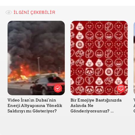
Britannica - 1953 coup in Iran
İLGİNİ ÇEKEBİLİR
Google Books - Modern Iran: Roots and Results of
Revolution
Explaining History - The 1953 Coup: Oil, Mosaddegh,
and the Roots of Iranian Resentment
Wikipedia - White Revolution
Britannica - White Revolution
TDV İslam Ansiklopedisi - Humeynî
CONSTITUTION OF THE ISLAMIC REPUBLIC OF IRAN
Britannica - Twelver Shia
Video İran’ın Dubai’nin
Bir Emojiye Bastığınızda
Enerji Altyapısına Yönelik
Aslında Ne
TDV İslam Ansiklopedisi - Müctehid
Saldırıyı mı Gösteriyor?
Gönderiyorsunuz?
ASCII’den Unicode’a
TDV İslam Ansiklopedisi - Merci-i Taklid
Emojilerin Hikâyesi
TDV İslam Ansiklopedisi - Velayet-i Fakih