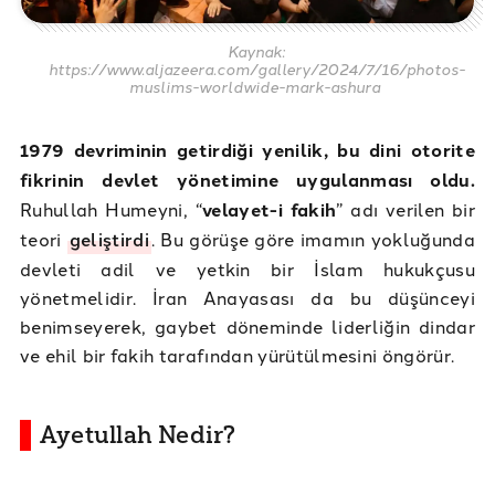
Kaynak:
https://www.aljazeera.com/gallery/2024/7/16/photos-
muslims-worldwide-mark-ashura
1979 devriminin getirdiği yenilik, bu dini otorite
fikrinin devlet yönetimine uygulanması oldu.
Ruhullah Humeyni, “
velayet-i fakih
” adı verilen bir
teori
geliştirdi
. Bu görüşe göre imamın yokluğunda
devleti adil ve yetkin bir İslam hukukçusu
yönetmelidir. İran Anayasası da bu düşünceyi
benimseyerek, gaybet döneminde liderliğin dindar
ve ehil bir fakih tarafından yürütülmesini öngörür.
Ayetullah Nedir?