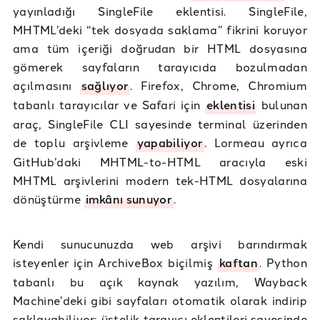
yayınladığı SingleFile eklentisi. SingleFile,
MHTML’deki “tek dosyada saklama” fikrini koruyor
ama tüm içeriği doğrudan bir HTML dosyasına
gömerek sayfaların tarayıcıda bozulmadan
açılmasını
sağlıyor
. Firefox, Chrome, Chromium
tabanlı tarayıcılar ve Safari için
eklentisi
bulunan
araç, SingleFile CLI sayesinde terminal üzerinden
de toplu arşivleme
yapabiliyor
. Lormeau ayrıca
GitHub’daki MHTML-to-HTML aracıyla eski
MHTML arşivlerini modern tek-HTML dosyalarına
dönüştürme
imkânı sunuyor
.
Kendi sunucunuzda web arşivi barındırmak
isteyenler için ArchiveBox biçilmiş
kaftan
. Python
tabanlı bu açık kaynak yazılım, Wayback
Machine’deki gibi sayfaları otomatik olarak indirip
saklayabiliyor; üstelik tarayıcı eklentileri sayesinde