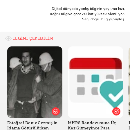
Megalodon
İnternet Arşivi
archive.today
Dijital dünyada yanlış bilginin yayılma hızı,
Affility Co.,Ltd
doğru bilgiye göre 20 kat yüksek olabiliyor.
wayback machine
İnternet sitesi arşivleme
Sen, doğru bilgiyi paylaş.
Affility Co.,Ltd - ウェブ魚拓の古い魚拓が失われました
İnternet sayfası arşivlemek
web sayfası arşivlemek
Internet Archive
Ishinoura
İLGİNİ ÇEKEBİLİR
Megalodon.jp
perma.cc
Chrome Web Store - Save Webpages Offline As
MHTML
Ouest France - Internet. Capsule code référence des
sites dans le monde entier
SingleFile
GitHub - gildas-lormeau / single-file-cli
GitHub - gildas-lormeau / mhtml-to-html
Fotoğraf Deniz Gezmiş’in
MHRS Randevusuna Üç
GitHub - ArchiveBox
İdama Götürülürken
Kez Gitmeyince Para