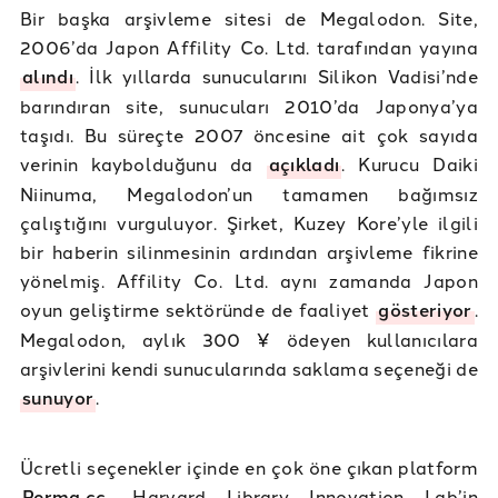
Bir başka arşivleme sitesi de Megalodon. Site,
2006’da Japon Affility Co. Ltd. tarafından yayına
alındı
. İlk yıllarda sunucularını Silikon Vadisi’nde
barındıran site, sunucuları 2010’da Japonya’ya
taşıdı. Bu süreçte 2007 öncesine ait çok sayıda
verinin kaybolduğunu da
açıkladı
. Kurucu Daiki
Niinuma, Megalodon’un tamamen bağımsız
çalıştığını vurguluyor. Şirket, Kuzey Kore’yle ilgili
bir haberin silinmesinin ardından arşivleme fikrine
yönelmiş. Affility Co. Ltd. aynı zamanda Japon
oyun geliştirme sektöründe de faaliyet
gösteriyor
.
Megalodon, aylık 300 ¥ ödeyen kullanıcılara
arşivlerini kendi sunucularında saklama seçeneği de
sunuyor
.
Ücretli seçenekler içinde en çok öne çıkan platform
Perma.cc
. Harvard Library Innovation Lab’in