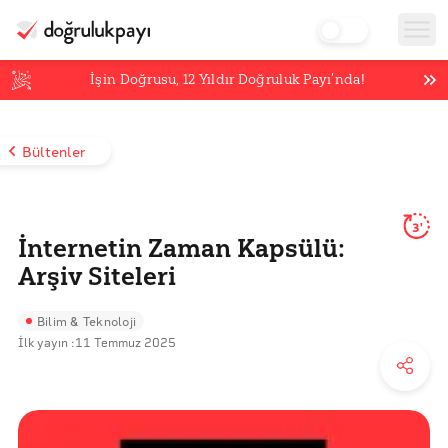
İşin Doğrusu,
12
Yıldır Doğruluk Payı’nda!
Bültenler
3'
İnternetin Zaman Kapsülü:
Arşiv Siteleri
Bilim & Teknoloji
İlk yayın :
11 Temmuz 2025