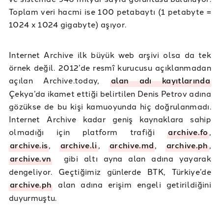
Toplam veri hacmi ise 100 petabaytı (1 petabyte =
1024 x 1024 gigabyte) aşıyor.
Internet Archive ilk büyük web arşivi olsa da tek
örnek değil. 2012’de resmî kurucusu açıklanmadan
açılan Archive.today,
alan adı kayıtlarında
Çekya’da ikamet ettiği belirtilen Denis Petrov adına
gözükse de bu kişi kamuoyunda hiç doğrulanmadı.
Internet Archive kadar geniş kaynaklara sahip
olmadığı için platform trafiği
archive.fo
,
archive.is
,
archive.li
,
archive.md
,
archive.ph
,
archive.vn
gibi altı ayna alan adına yayarak
dengeliyor. Geçtiğimiz günlerde BTK, Türkiye’de
archive.ph
alan adına erişim engeli getirildiğini
duyurmuştu.