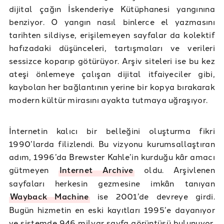
dijital çağın İskenderiye Kütüphanesi yangınına
benziyor. O yangın nasıl binlerce el yazmasını
tarihten sildiyse, erişilemeyen sayfalar da kolektif
hafızadaki düşünceleri, tartışmaları ve verileri
sessizce koparıp götürüyor. Arşiv siteleri ise bu kez
ateşi önlemeye çalışan dijital itfaiyeciler gibi,
kaybolan her bağlantının yerine bir kopya bırakarak
modern kültür mirasını ayakta tutmaya uğraşıyor.
İnternetin kalıcı bir belleğini oluşturma fikri
1990’larda filizlendi. Bu vizyonu kurumsallaştıran
adım, 1996’da Brewster Kahle’in kurduğu kâr amacı
gütmeyen
Internet Archive
oldu. Arşivlenen
sayfaları herkesin gezmesine imkân tanıyan
Wayback Machine
ise 2001’de devreye girdi.
Bugün hizmetin en eski kayıtları 1995’e dayanıyor
ve sistemde 946 milyar sayfa görüntüsü bulunuyor.