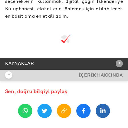
seçeneklerini kullanmak, dijital çağın İskenderiye
Kütüphanesi felaketlerini önlemek için atılabilecek
en basit ama en etkili adım.
+
KAYNAKLAR
+
İÇERİK HAKKINDA
REFERANSLAR
Pew Research Center - When Online Content
Sen, doğru bilgiyi paylaş
YAYIN TARİHİ
Disappears
11 Temmuz 2025 14:01
Internet Archive
Wayback Machine
ETİKETLER
Whois - archive.is