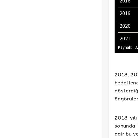
2018, 201
hedeflen
gösterdi
öngörülen
2018 yılı
sonunda 
dair bu v