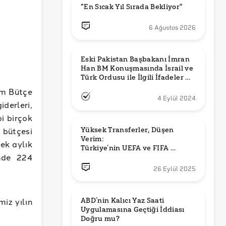
"En Sıcak Yıl Sırada Bekliyor"
6 Ağustos 2026
Eski Pakistan Başbakanı İmran 
Han BM Konuşmasında İsrail ve 
Türk Ordusu ile İlgili İfadeler mi 
Kullandı?
im Bütçe
4 Eylül 2024
iderleri,
bi birçok
 bütçesi
Yüksek Transferler, Düşen 
Verim: 

sek aylık
Türkiye’nin UEFA ve FIFA 
imde 224
Sıralamalarındaki Yeri
26 Eylül 2025
iz yılın
ABD’nin Kalıcı Yaz Saati 
Uygulamasına Geçtiği İddiası 
Doğru mu?