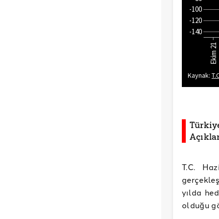
Türkiy
Açıkla
T.C. Haz
gerçekleş
yılda hed
olduğu g