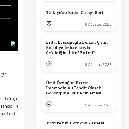
Türkiye’de Kadın Cinayetleri
6 Ağustos 2026
Erdal Beşikçioğlu Behzat Ç.’nin 
Belediye İmkanlarıyla 
3 Ağustos 2026
tçe
Ümit Özdağ'ın Ekrem 
İmamoğlu'nu Tehdit Olarak 
Gördüğüne Dair Açıklaması 
e bütçe
Güncel mi?
asında 4
5 Ağustos 2026
ha fazla
Türkiye'nin Ekonomi Karnesi