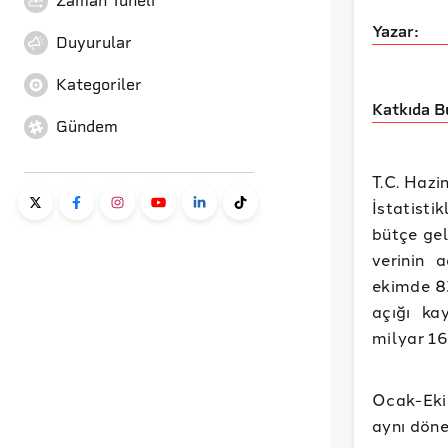
Zaman Tüneli
Yazar:
Duyurular
Kategoriler
Katkıda B
Gündem
T.C. Hazi
İstatistik
bütçe geli
verinin 
ekimde 83
açığı ka
milyar 16
Ocak-Ekim
aynı döne