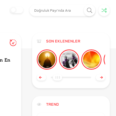
SON EKLENENLER
4'
ın En
TREND