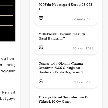
2026'da Net Asgari Ücret: 28.075 
TL
22 Aralık 2025
Milletvekili Dokunulmazlığı 
Nasıl Kaldırılır?
30 Nisan 2025
a da hem
Osmanlı'da Okuma-Yazma 
a artış
Oranının %66 Olduğunu 
çığının
Gösteren Tablo Doğru mu?
1 Kasım 2023
rken yıl
Türkiye Genel Seçimlerinin En 
 bütçeye
Yüksek 10 Oy Oranı
.