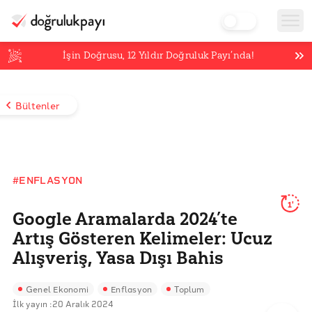
İşin Doğrusu,
12
Yıldır Doğruluk Payı’nda!
Bültenler
#ENFLASYON
1'
Google Aramalarda 2024’te
Artış Gösteren Kelimeler: Ucuz
Alışveriş, Yasa Dışı Bahis
Genel Ekonomi
Enflasyon
Toplum
İlk yayın :
20 Aralık 2024