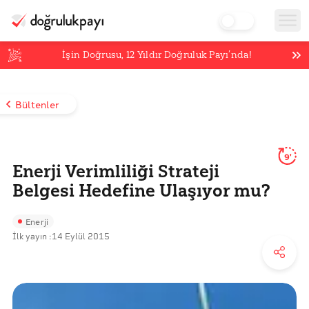
İşin Doğrusu,
12
Yıldır Doğruluk Payı’nda!
Bültenler
9'
Enerji Verimliliği Strateji
Belgesi Hedefine Ulaşıyor mu?
Enerji
İlk yayın :
14 Eylül 2015