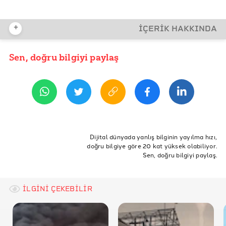
+
İÇERİK HAKKINDA
Sen, doğru bilgiyi paylaş
YAYIN TARİHİ
14 Eylül 2015 21:00
ETİKETLER
enerji
Enerji Verimliliği
Strateji Planı
Dijital dünyada yanlış bilginin yayılma hızı,
doğru bilgiye göre 20 kat yüksek olabiliyor.
Sen, doğru bilgiyi paylaş.
İLGİNİ ÇEKEBİLİR