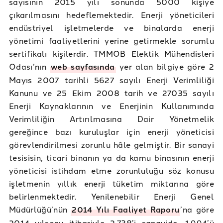
sayısının 2015 yılı sonunda 5000 kişiye
çıkarılmasını hedeflemektedir. Enerji yöneticileri
endüstriyel işletmelerde ve binalarda enerji
yönetimi faaliyetlerini yerine getirmekle sorumlu
sertifikalı kişilerdir. TMMOB Elektik Mühendisleri
Odası’nın
web sayfasında
yer alan bilgiye göre 2
Mayıs 2007 tarihli 5627 sayılı Enerji Verimliliği
Kanunu ve 25 Ekim 2008 tarih ve 27035 sayılı
Enerji Kaynaklarının ve Enerjinin Kullanımında
Verimliliğin Artırılmasına Dair Yönetmelik
gereğince bazı kuruluşlar için enerji yöneticisi
görevlendirilmesi zorunlu hâle gelmiştir. Bir sanayi
tesisisin, ticari binanın ya da kamu binasının enerji
yöneticisi istihdam etme zorunluluğu söz konusu
işletmenin yıllık enerji tüketim miktarına göre
belirlenmektedir. Yenilenebilir Enerji Genel
Müdürlüğü’nün
2014 Yılı Faaliyet Raporu
’na göre
2014 yılsonu itibariyle 2.738’i sanayide, 1.994’ü