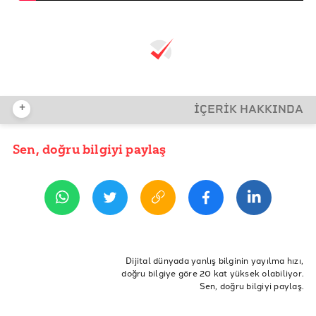
+
İÇERİK HAKKINDA
Sen, doğru bilgiyi paylaş
YAYIN TARİHİ
21 Şubat 2020 12:16
ETİKETLER
Doğruluk Payı
Doğruluk Payı Atölyesi
dp atölye
Dijital dünyada yanlış bilginin yayılma hızı,
doğru bilgiye göre 20 kat yüksek olabiliyor.
video atölyesi
kurgu atölyesi
montaj
Sen, doğru bilgiyi paylaş.
after effects atölyesi
video kursu
kurgu kursu
motion design atölyesi