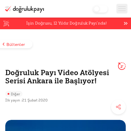
İşin Doğrusu,
12
Yıldır Doğruluk Payı’nda!
Bültenler
2'
Doğruluk Payı Video Atölyesi
Serisi Ankara ile Başlıyor!
Diğer
İlk yayın :
21 Şubat 2020