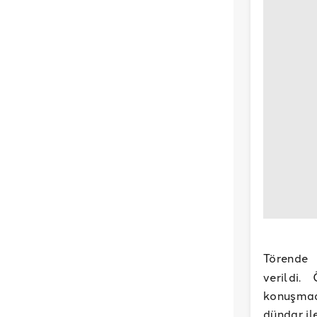
Törend
verildi
konuşmad
dündar il