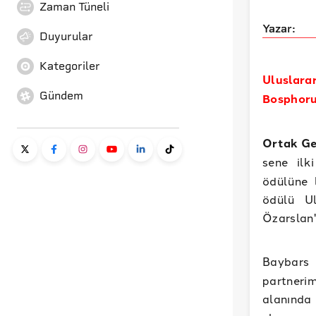
Zaman Tüneli
Yazar:
Duyurular
Kategoriler
Uluslara
Gündem
Bosphorus
Ortak Ge
sene ilk
ödülüne 
ödülü Ul
Özarslan'
Baybars
partnerim
alanında 