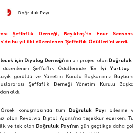
Doğruluk Payı
rası Şeffaflık Derneği, Beşiktaş’ta Four Season
'da bu yıl ilki düzenlenen 'Şeffaflık Ödülleri'ni verdi.
lecek için Diyalog Derneği
'nin bir projesi olan
Doğruluk 
i düzenlenen Şeffaflık Ödüllerinde '
En İyi Yurttaş G
layık görüldü ve Yönetim Kurulu Başkanımız Baybar
uslararası Şeffaflık Derneği Yönetim Kurulu Başk
dan aldı.
 Örsek konuşmasında tüm
Doğruluk Payı
ailesine 
iz olan Revolvia Dijital Ajansı'na teşekkür ederken, Tü
ilk ve tek olan
Doğruluk Payı
'nın gün geçtikçe daha ço