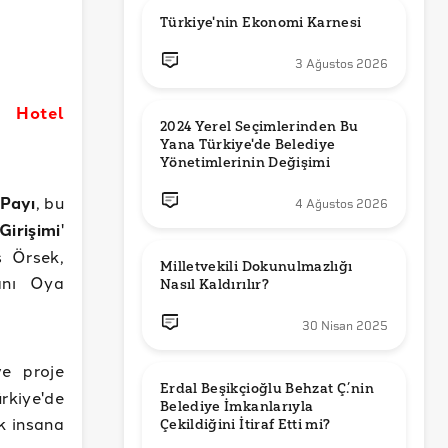
Türkiye'nin Ekonomi Karnesi
3 Ağustos 2026
s Hotel
2024 Yerel Seçimlerinden Bu 
Yana Türkiye'de Belediye 
Yönetimlerinin Değişimi
Payı
, bu
4 Ağustos 2026
irişimi
'
s Örsek,
Milletvekili Dokunulmazlığı 
anı Oya
Nasıl Kaldırılır?
30 Nisan 2025
ve proje
Erdal Beşikçioğlu Behzat Ç.’nin 
rkiye'de
Belediye İmkanlarıyla 
k insana