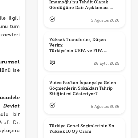
İmamoğlu'nu Tehdit Olarak 
Gördüğüne Dair Açıklaması 
Güncel mi?
e ilgili
5 Ağustos 2026
lünü tüm
aevleri
Yüksek Transferler, Düşen 
Verim: 

Türkiye’nin UEFA ve FIFA 
Sıralamalarındaki Yeri
urumsal
26 Eylül 2025
lü
nü ise
Video Fas’tan İspanya’ya Gelen 
Göçmenlerin Sokakları Tahrip 
Ettiğini mi Gösteriyor?
cadele
Devlet
5 Ağustos 2026
ulu bir
rof. Dr.
Türkiye Genel Seçimlerinin En 
paylaşma
Yüksek 10 Oy Oranı