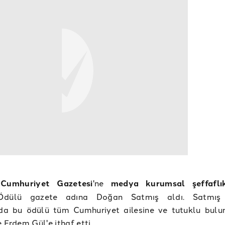
e
Cumhuriyet Gazetesi
'ne
medya kurumsal şeffaflı
. Ödülü gazete adına Doğan Satmış aldı. Satmış 
a bu ödülü tüm Cumhuriyet ailesine ve tutuklu bul
e Erdem Gül'e ithaf etti.