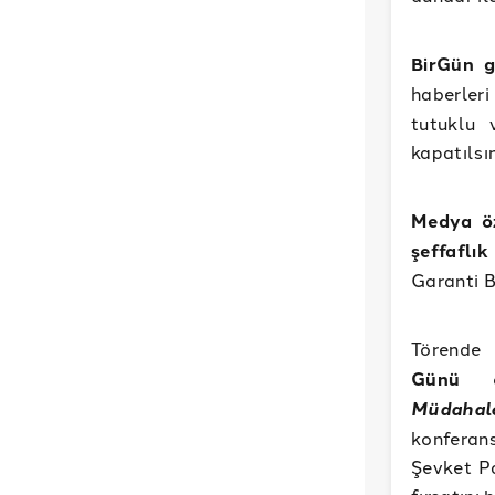
BirGün g
haberleri
tutuklu 
kapatılsın
Medya öz
şeffaflık
Garanti B
Törend
Günü
Müdahal
konferan
Şevket P
fırsatını 