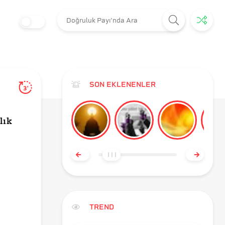
SON EKLENENLER
3'
lık
TREND