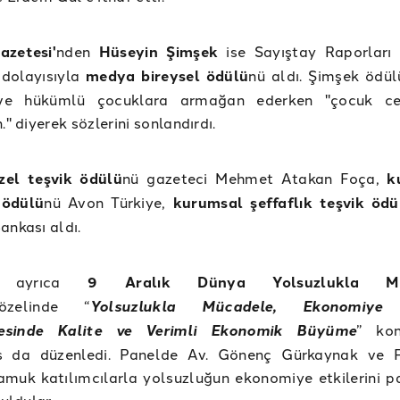
azetesi'
nden
Hüseyin Şimşek
ise Sayıştay Raporları il
 dolayısıyla
medya bireysel ödülü
nü aldı. Şimşek ödü
ve hükümlü çocuklara armağan ederken "çocuk cez
." diyerek sözlerini sonlandırdı.
el teşvik ödülü
nü gazeteci Mehmet Atakan Foça,
k
 ödülü
nü Avon Türkiye,
kurumsal şeffaflık teşvik ödü
ankası aldı.
e ayrıca
9 Aralık Dünya Yolsuzlukla Mü
özelinde “
Y
o
lsuzlukla Mücadele, Ekonomiye 
esinde Kalite ve Verimli Ekonomik Büyüme
” kon
s da düzenledi. Panelde Av. Gönenç Gürkaynak ve P
amuk katılımcılarla yolsuzluğun ekonomiye etkilerini 
buldular.