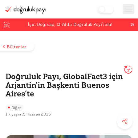
İşin Doğrusu,
12
Yıldır Doğruluk Payı’nda!
Bültenler
1'
Doğruluk Payı, GlobalFact3 için
Arjantin’in Başkenti Buenos
Aires’te
Diğer
İlk yayın :
9 Haziran 2016