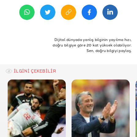
9 Haziran 2016 21:00
ETİKETLER
Fact-checking
Arjantin
Global Fact3
Dijital dünyada yanlış bilginin yayılma hızı,
doğru bilgiye göre 20 kat yüksek olabiliyor.
Sen, doğru bilgiyi paylaş.
İLGİNİ ÇEKEBİLİR