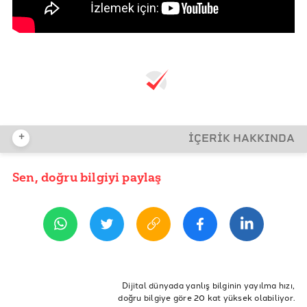
+
İÇERİK HAKKINDA
Sen, doğru bilgiyi paylaş
YAYIN TARİHİ
10 Ağustos 2019 20:40
ETİKETLER
Doğruluk Payı
Atölye
DP
Doğruluk Payı Atölyesi
Dijital dünyada yanlış bilginin yayılma hızı,
doğru bilgiye göre 20 kat yüksek olabiliyor.
Gaziantep
Antep
Gaziantep Atölyesi