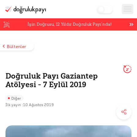
İşin Doğrusu,
12
Yıldır Doğruluk Payı’nda!
Bültenler
2'
Doğruluk Payı Gaziantep
Atölyesi - 7 Eylül 2019
Diğer
İlk yayın :
10 Ağustos 2019