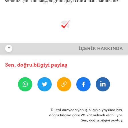
sorunuz için batuhan@dogrulukpayi.com'a mail atabilirsiniz.
+
İÇERİK HAKKINDA
Sen, doğru bilgiyi paylaş
YAYIN TARİHİ
4 Kasım 2019 07:12
ETİKETLER
Doğruluk Payı
Fact-checking
dp atölye
Dijital dünyada yanlış bilginin yayılma hızı,
doğru bilgiye göre 20 kat yüksek olabiliyor.
doğruluk payı atölye
edirne
edirne atölyesi
Sen, doğru bilgiyi paylaş.
fact-checking atölyesi