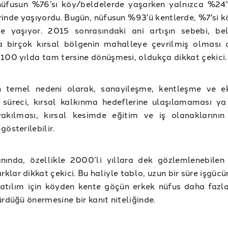
nüfusun %76’sı köy/beldelerde yaşarken yalnızca %24'ü
inde yaşıyordu. Bugün, nüfusun %93'ü kentlerde, %7'si k
de yaşıyor. 2015 sonrasındaki ani artışın sebebi, bel
a birçok kırsal bölgenin mahalleye çevrilmiş olması 
100 yılda tam tersine dönüşmesi, oldukça dikkat çekici.
n temel nedeni olarak, sanayileşme, kentleşme ve 
 süreci, kırsal kalkınma hedeflerine ulaşılamaması ya
rakılması, kırsal kesimde eğitim ve iş olanaklarının
gösterilebilir.
nında, özellikle 2000’li yıllara dek gözlemlenebilen 
arklar dikkat çekici. Bu haliyle tablo, uzun bir süre işgüc
katılım için köyden kente göçün erkek nüfus daha fazl
ürdüğü önermesine bir kanıt niteliğinde.