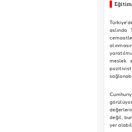
Eğitimd
Türkiye’d
aslında 
cemaatle
alınması
yaratılm
meslek e
pozitivi
sağlanabi
Cumhuriy
görülüyo
değerleri
değil, bu
yer alabi