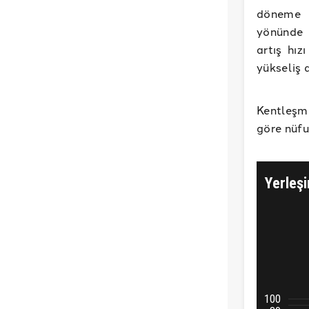
döneme k
yönünde 
artış hı
yükseliş 
Kentleşme
göre nüf