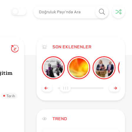
SON EKLENENLER
2'
ğitim
Tarih
TREND