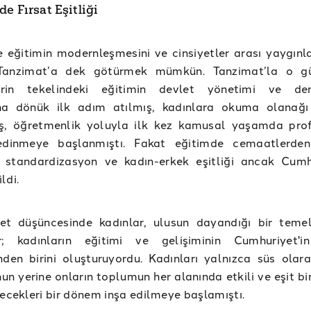
e Fırsat Eşitliği
e eğitimin modernleşmesini ve cinsiyetler arası yaygınl
Tanzimat’a dek götürmek mümkün. Tanzimat’la o g
rin tekelindeki eğitimin devlet yönetimi ve den
na dönük ilk adım atılmış, kadınlara okuma olanağı
ış, öğretmenlik yoluyla ilk kez kamusal yaşamda pro
dinmeye başlanmıştı. Fakat eğitimde cemaatlerden
st standardizasyon ve kadın-erkek eşitliği ancak Cumh
ldi.
et düşüncesinde kadınlar, ulusun dayandığı bir teme
r; kadınların eğitimi ve gelişiminin Cumhuriyet'i
nden birini oluşturuyordu. Kadınları yalnızca süs olar
nun yerine onların toplumun her alanında etkili ve eşit bi
lecekleri bir dönem inşa edilmeye başlamıştı.