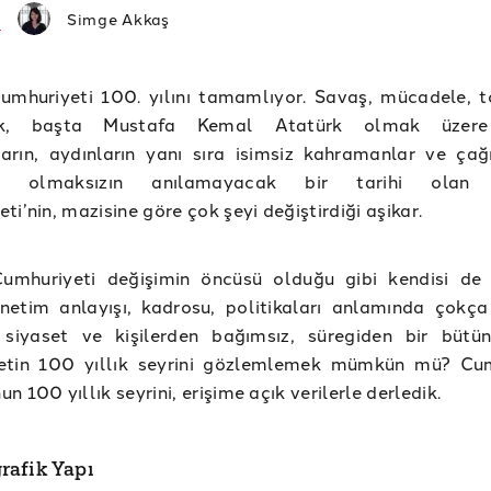
Simge Akkaş
Cumhuriyeti 100. yılını tamamlıyor. Savaş, mücadele, 
lık, başta Mustafa Kemal Atatürk olmak üzer
arın, aydınların yanı sıra isimsiz kahramanlar ve çağ
er olmaksızın anılamayacak bir tarihi olan 
ti’nin, mazisine göre çok şeyi değiştirdiği aşikar.
Cumhuriyeti değişimin öncüsü olduğu gibi kendisi de
netim anlayışı, kadrosu, politikaları anlamında çokça 
 siyaset ve kişilerden bağımsız, süregiden bir bütü
etin 100 yıllık seyrini gözlemlemek mümkün mü? Cu
 100 yıllık seyrini, erişime açık verilerle derledik.
afik Yapı