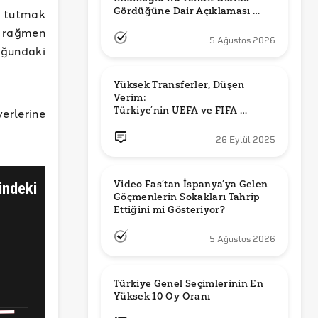
Gördüğüne Dair Açıklaması 
 tutmak
Güncel mi?
e rağmen
5 Ağustos 2026
uğundaki
Yüksek Transferler, Düşen 
Verim: 

Türkiye’nin UEFA ve FIFA 
yerlerine
Sıralamalarındaki Yeri
26 Eylül 2025
Video Fas’tan İspanya’ya Gelen 
Göçmenlerin Sokakları Tahrip 
Ettiğini mi Gösteriyor?
5 Ağustos 2026
Türkiye Genel Seçimlerinin En 
Yüksek 10 Oy Oranı