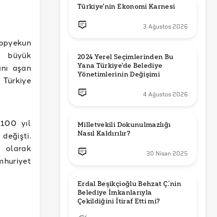
Türkiye'nin Ekonomi Karnesi
3 Ağustos 2026
topyekun
e büyük
2024 Yerel Seçimlerinden Bu 
Yana Türkiye'de Belediye 
ını aşan
Yönetimlerinin Değişimi
Türkiye
4 Ağustos 2026
 100 yıl
Milletvekili Dokunulmazlığı 
Nasıl Kaldırılır?
değişti.
n olarak
30 Nisan 2025
mhuriyet
Erdal Beşikçioğlu Behzat Ç.’nin 
Belediye İmkanlarıyla 