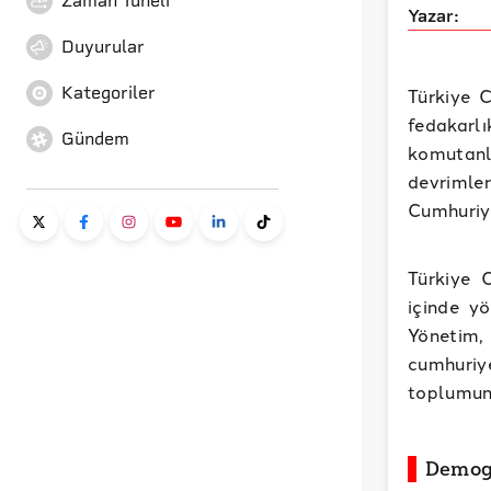
Zaman Tüneli
Yazar:
Duyurular
Kategoriler
Türkiye 
fedakar
Gündem
komutanl
devriml
Cumhuriye
Türkiye 
içinde yö
Yönetim,
cumhuriy
toplumunun
Demogr