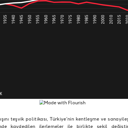
ışını teşvik politikası, Türkiye’nin kentleşme ve sanayil
nde kaydedilen ilerlemeler ile birlikte şekil değişti