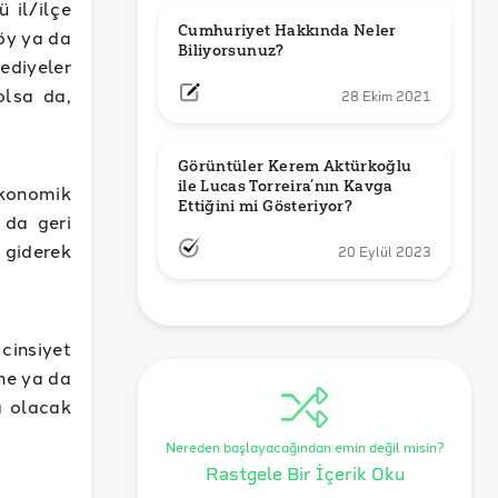
 il/ilçe
Cumhuriyet Hakkında Neler 
öy ya da
Biliyorsunuz?
ediyeler
olsa da,
28 Ekim 2021
Görüntüler Kerem Aktürkoğlu 
ile Lucas Torreira’nın Kavga 
ekonomik
Ettiğini mi Gösteriyor?
 da geri
 giderek
20 Eylül 2023
cinsiyet
üne ya da
a olacak
Nereden başlayacağından emin değil misin?
Rastgele Bir İçerik Oku