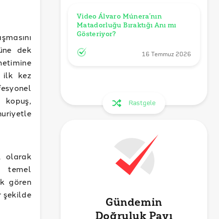
Video Álvaro Múnera’nın 
Matadorluğu Bıraktığı Anı mı 
Gösteriyor?
aşmasını
üne dek
16 Temmuz 2026
etimine
 ilk kez
fesyonel
 kopuş,
Rastgele
uriyetle
l olarak
n temel
ak gören
r şekilde
Gündemin
Doğruluk Payı