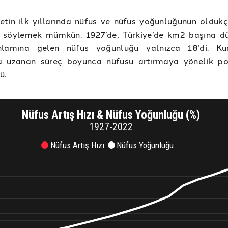
etin ilk yıllarında nüfus ve nüfus yoğunluğunun olduk
 söylemek mümkün. 1927’de, Türkiye’de km2 başına dü
nlamına gelen nüfus yoğunluğu yalnızca 18’di. Kur
a uzanan süreç boyunca nüfusu artırmaya yönelik pol
ü.