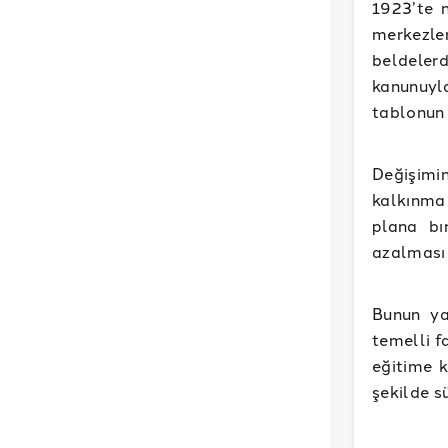
1923’te 
merkezler
beldeler
kanunuyl
tablonun 
Değişimi
kalkınma
plana bı
azalması 
Bunun ya
temelli f
eğitime 
şekilde s