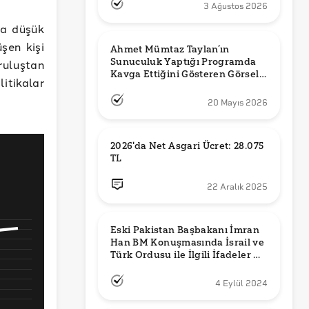
3 Ağustos 2026
ça düşük
şen kişi
Ahmet Mümtaz Taylan’ın 
Sunuculuk Yaptığı Programda 
uluştan
Kavga Ettiğini Gösteren Görsel 
itikalar
Orijinal mi?
20 Mayıs 2026
2026'da Net Asgari Ücret: 28.075 
TL
22 Aralık 2025
Eski Pakistan Başbakanı İmran 
Han BM Konuşmasında İsrail ve 
Türk Ordusu ile İlgili İfadeler mi 
Kullandı?
4 Eylül 2024