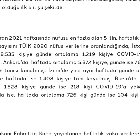
olduğu ilk 5 il şu şekilde:
ran 2021 haftasında nüfusu en fazla olan 5 ilin, haftalı
ayısını TÜİK 2020 nüfus verilerine oranlandığında, İst
8.535 kişiye günde ortalama 1.219 kişiye COVID-19
 Ankara’da, haftada ortalama 5.372 kişiye, günde ise 76
 tanısı konulmuş. İzmir’de yine aynı haftada günde 
ye haftada ise 1.408 kişiye tanı koyulmuş. Bursa’da
 1.528 kişiye günde ise 218 kişi COVID-19’a yaka
da ise, haftada ortalama 726 kişi günde ise 104 kişi
kanı Fahrettin Koca yayınlanan haftalık vaka verilere 