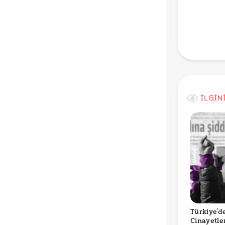
koronavi
il vaka sa
sars cov 
29 mart 
illerin ha
izmir cov
İLGİN
Türkiye’d
Cinayetle