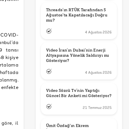
Threads’ın RTÜK Tarafından 5 
Ağustos’ta Kapatılacağı Doğru 
mu?
4 Ağustos 2026
k COVID-
anbul’da
 tanısı
Video İran’ın Dubai’nin Enerji 
Altyapısına Yönelik Saldırıyı mı 
8 kişiye
Gösteriyor?
ortalama
 haftada
4 Ağustos 2026
lanmış.
 enfekte
Video Sözcü Tv’nin Yaptığı 
Güncel Bir Anketi mi Gösteriyor?
21 Temmuz 2025
göre, il
Ümit Özdağ'ın Ekrem 