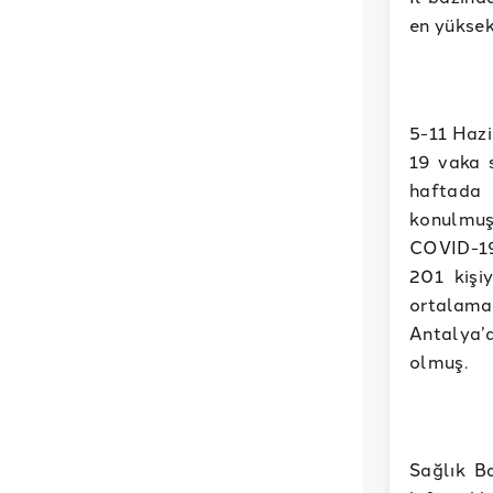
en yüksek 
5-11 Hazi
19 vaka s
haftada 
konulmuş.
COVID-19
201 kişi
ortalama
Antalya’
olmuş.
Sağlık Ba