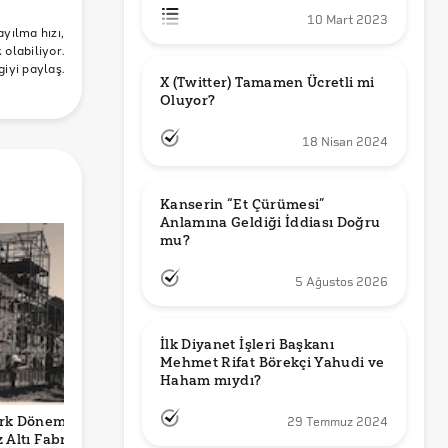
tanbul
10 Mart 2023
ızıssıhha
ayılma hızı,
olabiliyor.
arları
giyi paylaş.
ı
X (Twitter) Tamamen Ücretli mi 
Oluyor?
18 Nisan 2024
Kanserin “Et Çürümesi” 
Anlamına Geldiği İddiası Doğru 
mu?
5 Ağustos 2026
İlk Diyanet İşleri Başkanı 
Mehmet Rifat Börekçi Yahudi ve 
Haham mıydı?
ürk Döneminde
Video Trump’ın
İzlanda Başbakanı
B
29 Temmuz 2024
z Altı Fabrika
Erdoğan ile
Kristrun
U