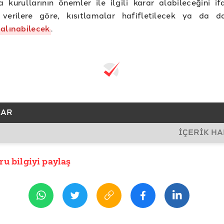
ha kurullarının önemler ile ilgili karar alabileceğini if
 verilere göre, kısıtlamalar hafifletilecek ya da d
alınabilecek
.
LAR
İÇERİK H
SLAR
Bakanlığı
ru bilgiyi paylaş
İHİ
rt 2021 12:09
R