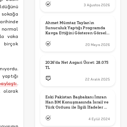
3 Ağustos 2026
ldüğünü
u sokağa
arihinde
Ahmet Mümtaz Taylan’ın 
Sunuculuk Yaptığı Programda 
i normal
Kavga Ettiğini Gösteren Görsel 
yla vaka
Orijinal mi?
 birçok
20 Mayıs 2026
2026'da Net Asgari Ücret: 28.075 
TL
mıyordu.
yaptığı
22 Aralık 2025
paylaştı
.
k olarak
Eski Pakistan Başbakanı İmran 
Han BM Konuşmasında İsrail ve 
Türk Ordusu ile İlgili İfadeler mi 
Kullandı?
4 Eylül 2024
ayısının