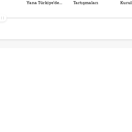
Yana Türkiye'de
Tartışmaları
Kurul
Belediye
Doğr
Yönetimlerinin
Değişimi