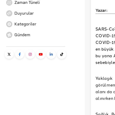
Zaman Tüneli
Yazar:
Duyurular
Kategoriler
SARS-CoV
Gündem
COVID-19
COVID-19 
en büyük 
bu yana A
sebebiyl
Yaklaşık
görülmemi
alanı da 
alınırken
Sağlık B