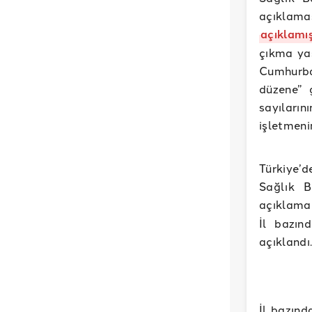
açıklam
açıklamış
çıkma ya
Cumhurba
düzene” 
sayıları
işletmenin
Türkiye’d
Sağlık B
açıklamad
İl bazın
açıklandı.
İl bazınd