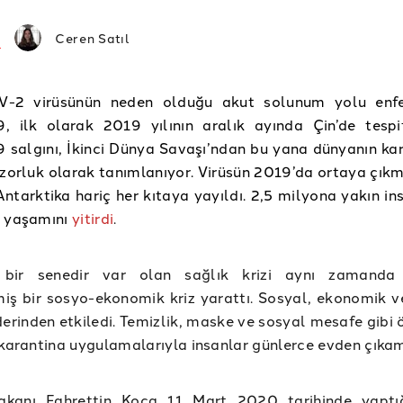
Ceren Satıl
-2 virüsünün neden olduğu akut solunum yolu enfe
, ilk olarak 2019 yılının aralık ayında Çin’de tespit
salgını, İkinci Dünya Savaşı’ndan bu yana dünyanın karş
zorluk olarak tanımlanıyor. Virüsün 2019’da ortaya çık
ntarktika hariç her kıtaya yayıldı. 2,5 milyona yakın in
e yaşamını
yitirdi
.
 bir senedir var olan sağlık krizi aynı zamanda 
ş bir sosyo-ekonomik kriz yarattı. Sosyal, ekonomik ve
derinden etkiledi. Temizlik, maske ve sosyal mesafe gibi
 karantina uygulamalarıyla insanlar günlerce evden çıka
akanı Fahrettin Koca 11 Mart 2020 tarihinde yaptı