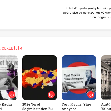
rüs
COVID-19
Korona
Corona
fahrettin koca
korona is
yısı
istanbulda kaç vaka var
haftalık vaka
günlük vaka
il h
Dijital dünyada yanlış bilginin y
doğru bilgiye göre 20 kat yüksek 
2
kontrollü normalleşme
yerinde karar dönemi
1 mart 2021 kar
Sen, doğru bil
2021
illerin covid 19 vaka sayısı
illerin covid 19 haftalık vaka sayıs
ftalık covid 19 vaka sayısı
istanbul covid 19
ankara covid 19
id 19
antalya covid 19
İ ÇEKEBİLİR
e Kadın
2024 Yerel
Yeni Meclis, Yine
Atat
ri
Seçimlerinden Bu
Anayasa
Yalnı