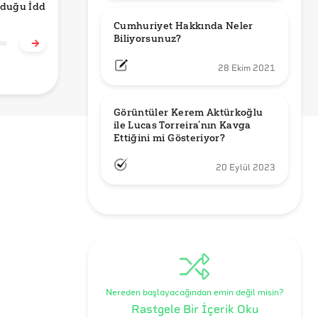
duğu İddiası
Görüşürken
Frostadottir’in
u mu?
Uyuduğu Anları mı
‘Türkiye benim
Cumhuriyet Hakkında Neler 
Gösteriyor?
ikinci evim’ Dediği
Biliyorsunuz?
Doğru mu?
28 Ekim 2021
Görüntüler Kerem Aktürkoğlu 
ile Lucas Torreira’nın Kavga 
Ettiğini mi Gösteriyor?
20 Eylül 2023
Nereden başlayacağından emin değil misin?
Rastgele Bir İçerik Oku