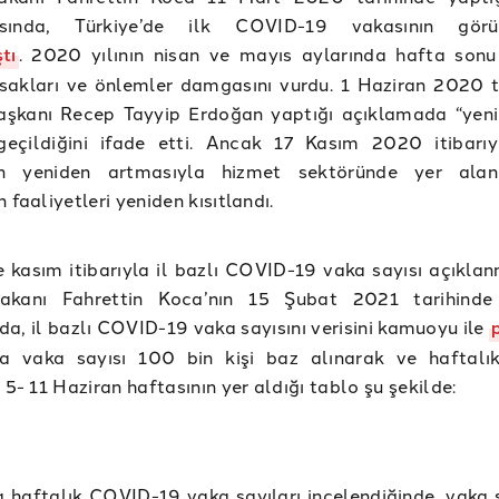
asında, Türkiye’de ilk COVID-19 vakasının görü
tı
. 2020 yılının nisan ve mayıs aylarında hafta son
sakları ve önlemler damgasını vurdu. 1 Haziran 2020 t
şkanı Recep Tayyip Erdoğan yaptığı açıklamada “yen
geçildiğini ifade etti. Ancak 17 Kasım 2020 itibarı
nın yeniden artmasıyla hizmet sektöründe yer alan
 faaliyetleri yeniden kısıtlandı.
e kasım itibarıyla il bazlı COVID-19 vaka sayısı açıklan
akanı Fahrettin Koca’nın 15 Şubat 2021 tarihinde 
a, il bazlı COVID-19 vaka sayısını verisini kamuoyu ile
da vaka sayısı 100 bin kişi baz alınarak ve haftalı
 5- 11 Haziran haftasının yer aldığı tablo şu şekilde:
a haftalık COVID-19 vaka sayıları incelendiğinde, vaka s