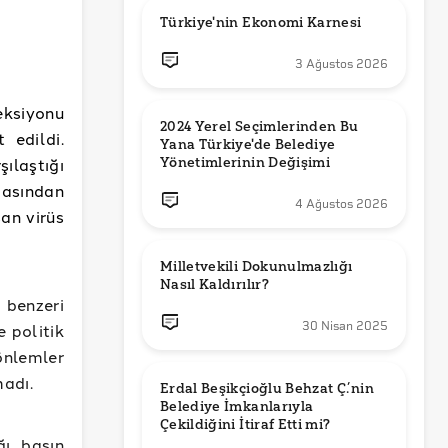
Türkiye'nin Ekonomi Karnesi
3 Ağustos 2026
ksiyonu
2024 Yerel Seçimlerinden Bu 
 edildi.
Yana Türkiye'de Belediye 
ılaştığı
Yönetimlerinin Değişimi
masından
4 Ağustos 2026
san virüs
Milletvekili Dokunulmazlığı 
Nasıl Kaldırılır?
benzeri
30 Nisan 2025
 politik
 önlemler
madı.
Erdal Beşikçioğlu Behzat Ç.’nin 
Belediye İmkanlarıyla 
ğı basın