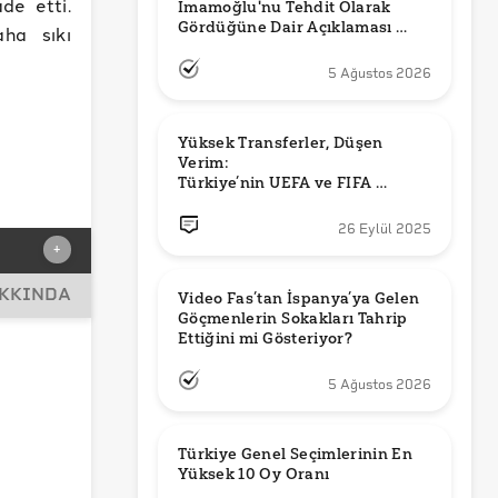
ade etti.
İmamoğlu'nu Tehdit Olarak 
Gördüğüne Dair Açıklaması 
aha sıkı
Güncel mi?
5 Ağustos 2026
Yüksek Transferler, Düşen 
Verim: 

Türkiye’nin UEFA ve FIFA 
Sıralamalarındaki Yeri
26 Eylül 2025
+
AKKINDA
Video Fas’tan İspanya’ya Gelen 
Göçmenlerin Sokakları Tahrip 
Ettiğini mi Gösteriyor?
5 Ağustos 2026
Türkiye Genel Seçimlerinin En 
Yüksek 10 Oy Oranı