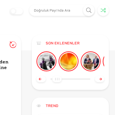
SON EKLENENLER
4'
nden
ine
TREND