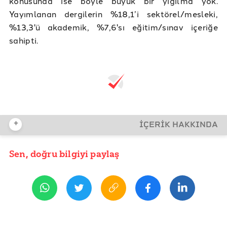
konusunda ise böyle büyük bir yığılma yok.
Yayımlanan dergilerin %18,1’i sektörel/mesleki,
%13,3'ü akademik, %7,6'sı eğitim/sınav içeriğe
sahipti.
+
İÇERİK HAKKINDA
Sen, doğru bilgiyi paylaş
YAYIN TARİHİ
31 Temmuz 2017 10:14
ETİKETLER