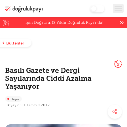
İşin Doğrusu,
12
Yıldır Doğruluk Payı’nda!
Bültenler
2'
Basılı Gazete ve Dergi
Sayılarında Ciddi Azalma
Yaşanıyor
Diğer
İlk yayın :
31 Temmuz 2017