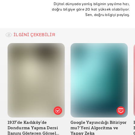
Yayın
Gazete
Dergi
yayım
yayımlamak
Dijital dünyada yanlış bilginin yayılma hızı,
doğru bilgiye göre 20 kat yüksek olabiliyor.
gazete tirajları
dergi tirajları
baskı
Sen, doğru bilgiyi paylaş.
İLGİNİ ÇEKEBİLİR
1937’de Kadıköy’de
Google Yayıncılığı Bitiriyor
Dondurma Yapma Dersi
mu? Yeni Algoritma ve
İlanını Gösteren Görsel
Yapay Zeka