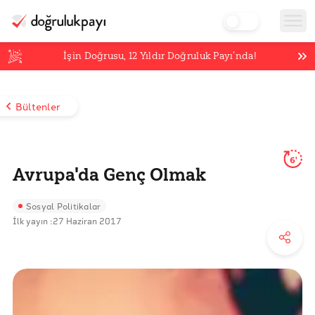
İşin Doğrusu,
12
Yıldır Doğruluk Payı’nda!
Bültenler
6'
Avrupa'da Genç Olmak
Sosyal Politikalar
İlk yayın :
27 Haziran 2017