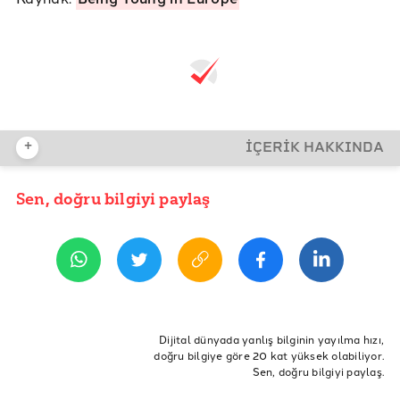
+
İÇERİK HAKKINDA
Sen, doğru bilgiyi paylaş
YAYIN TARİHİ
27 Haziran 2017 21:00
ETİKETLER
AB
nüfus
Gençlik
Avrupa
Doğum
Genç
Dijital dünyada yanlış bilginin yayılma hızı,
doğru bilgiye göre 20 kat yüksek olabiliyor.
Genç Olmak
Yabancı Dil
Sen, doğru bilgiyi paylaş.