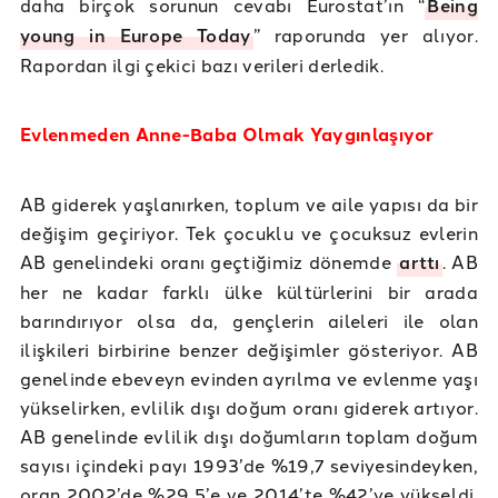
daha birçok sorunun cevabı Eurostat’ın “
Being
young in Europe Today
” raporunda yer alıyor.
Rapordan ilgi çekici bazı verileri derledik.
Evlenmeden Anne-Baba Olmak Yaygınlaşıyor
AB giderek yaşlanırken, toplum ve aile yapısı da bir
değişim geçiriyor. Tek çocuklu ve çocuksuz evlerin
AB genelindeki oranı geçtiğimiz dönemde
arttı
. AB
her ne kadar farklı ülke kültürlerini bir arada
barındırıyor olsa da, gençlerin aileleri ile olan
ilişkileri birbirine benzer değişimler gösteriyor. AB
genelinde ebeveyn evinden ayrılma ve evlenme yaşı
yükselirken, evlilik dışı doğum oranı giderek artıyor.
AB genelinde evlilik dışı doğumların toplam doğum
sayısı içindeki payı 1993’de %19,7 seviyesindeyken,
oran 2002’de %29,5’e ve 2014’te %42’ye yükseldi.