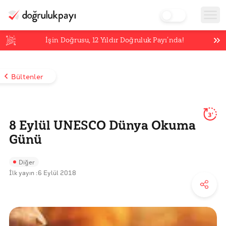
İşin Doğrusu,
12
Yıldır Doğruluk Payı’nda!
Bültenler
3'
8 Eylül UNESCO Dünya Okuma
Günü
Diğer
İlk yayın :
6 Eylül 2018