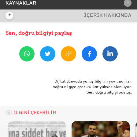
+
KAYNAKLAR
+
İÇERİK HAKKINDA
REFERANSLAR
Eurostat
Sen, doğru bilgiyi paylaş
YAYIN TARİHİ
6 Eylül 2018 13:14
Türkiye Okuma Kültürü Haritası
ETİKETLER
Dünya okuma günü
kitap okuma oranları
Dijital dünyada yanlış bilginin yayılma hızı,
doğru bilgiye göre 20 kat yüksek olabiliyor.
kitap okuma ortalaması
kitap okuyan nüfus
Sen, doğru bilgiyi paylaş.
İLGİNİ ÇEKEBİLİR