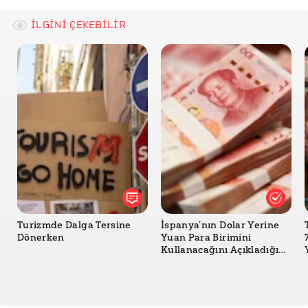
Reuters - Global gold demand hits record high in
2025, WGC says
İLGİNİ ÇEKEBİLİR
Trading Economics - Gold Reserves
Al Jazeera - Will Europe use Russian assets to fund
Ukraine? Could Moscow hit back?
Investing - Gold
Turizmde Dalga Tersine
İspanya’nın Dolar Yerine
Dönerken
Yuan Para Birimini
Kullanacağını Açıkladığı
Doğru mu?