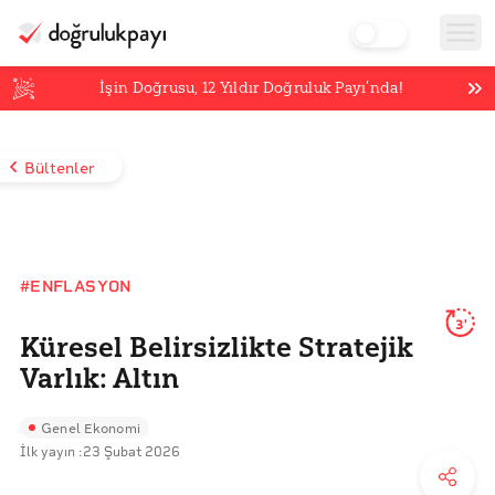
İşin Doğrusu,
12
Yıldır Doğruluk Payı’nda!
Bültenler
#ENFLASYON
3'
Küresel Belirsizlikte Stratejik
Varlık: Altın
Genel Ekonomi
İlk yayın :
23 Şubat 2026