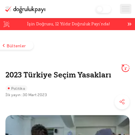
İşin Doğrusu,
12
Yıldır Doğruluk Payı’nda!
Bültenler
1'
2023 Türkiye Seçim Yasakları
Politika
İlk yayın :
30 Mart 2023