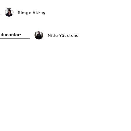
Simge Akkaş
ulunanlar:
Nida Yüceland