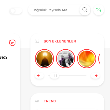
SON EKLENENLER
0'
iren
TREND