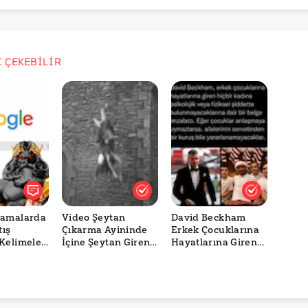
İ ÇEKEBİLİR
ramalarda
Video Şeytan
David Beckham
tış
Çıkarma Ayininde
Erkek Çocuklarına
Kelimeler:
İçine Şeytan Giren
Hayatlarına Giren
veriş, Yasa
Bir Kadını mı
Kadınlara Şiddet
Gösteriyor?
Uyguladıklarında
Miras Hakları
Olmayacağına Dair
Bir Sözleşme