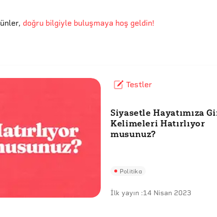
günler
,
doğru bilgiyle buluşmaya hoş geldin!
Testler
Siyasetle Hayatımıza G
Kelimeleri Hatırlıyor
musunuz?
Politika
İlk yayın :
14 Nisan 2023