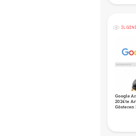
İLGİN
Google A
2024’te Ar
Gösteren 
Ucuz Alış
Dışı Bahis