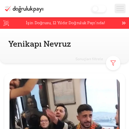
İşin Doğrusu,
12
Yıldır Doğruluk Payı’nda!
Yenikapı Nevruz
Sonuçları filtrele