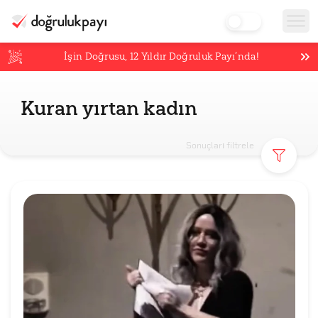
İşin Doğrusu,
12
Yıldır Doğruluk Payı’nda!
Kuran yırtan kadın
Sonuçları filtrele