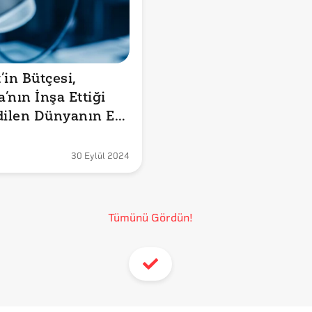
in Bütçesi, 
nın İnşa Ettiği 
dilen Dünyanın En 
lgisayarından 10 
la mı?
30 Eylül 2024
Tümünü Gördün!