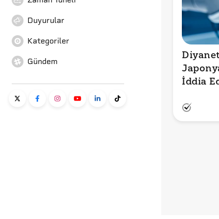
Duyurular
Kategoriler
Diyanet’
Gündem
Japonya’
İddia E
Hızlı Bi
Kat Faz