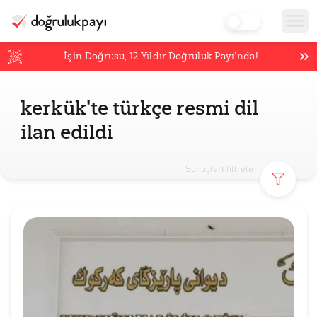
İşin Doğrusu,
12
Yıldır Doğruluk Payı’nda!
kerkük'te türkçe resmi dil
ilan edildi
Sonuçları filtrele