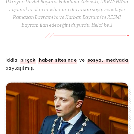
Ukrayna Devlet Başkanı Volodimir Zelenski, UKRAYNA’da
yaşamakta olan müslümara dıuyduğu saygı sebebiyle,
Ramazan Bayramı’nı ve Kurban Bayramı’nı RESMİ
Bayram ilan edeceğini duyurdu. Helal be..!
İddia
birçok
haber sitesinde
ve
sosyal medyada
paylaşılmış.