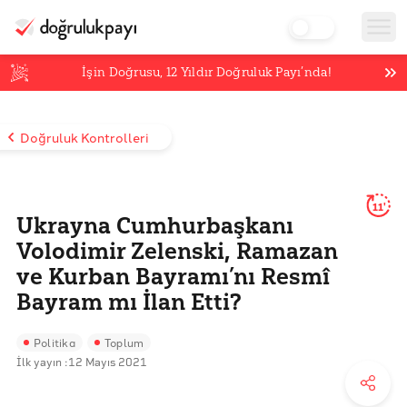
İşin Doğrusu,
12
Yıldır Doğruluk Payı’nda!
Doğruluk Kontrolleri
11'
Ukrayna Cumhurbaşkanı
Volodimir Zelenski, Ramazan
ve Kurban Bayramı’nı Resmî
Bayram mı İlan Etti?
Politika
Toplum
İlk yayın :
12 Mayıs 2021