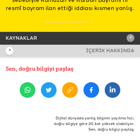
resmî bayram ilan ettiği iddiası kısmen yanlış.
Bu sonuca itiraz edebilirsin
+
KAYNAKLAR
+
İÇERİK HAKKINDA
İDDİA KAYNAĞI
İddia Kaynağı
Sen, doğru bilgiyi paylaş
YAYIN TARİHİ
12 Mayıs 2021 13:40
REFERANSLAR
Doğruluk Payı
BBC News Europe, Ukraine Profile
Anadolu Haber Ajansı, Rusya'nın Kırım'ı yasa dışı
Dijital dünyada yanlış bilginin yayılma hızı,
ilhakının üzerinde 6 yıl geçti
doğru bilgiye göre 20 kat yüksek olabiliyor.
Sen, doğru bilgiyi paylaş.
QHA, BM üyesi 19 ülkeden ortak açıklama: Rusya,
derhal Kırım'ın işgaline son vermelidir