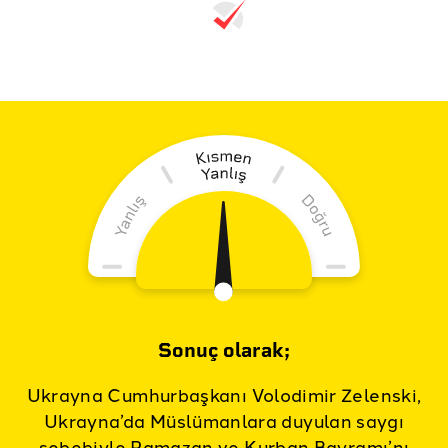
Sonuç olarak;
Ukrayna Cumhurbaşkanı Volodimir Zelenski,
Ukrayna’da Müslümanlara duyulan saygı
sebebiyle Ramazan ve Kurban Bayramı’nı