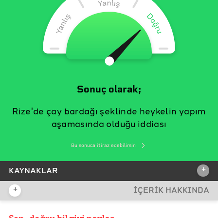
Sonuç olarak;
Rize'de çay bardağı şeklinde heykelin yapım
aşamasında olduğu iddiası
Bu sonuca itiraz edebilirsin
+
KAYNAKLAR
+
İÇERİK HAKKINDA
İDDİA KAYNAĞI