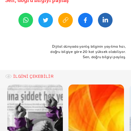
Sen, doğru bilgiyi paylaş
YAYIN TARİHİ
19 Şubat 2021 10:15
REFERANSLAR
İddia Bağlantısı
Rize Ticaret Borsası- Çay Çarşısı Projesi
İHA- Rize Ticaret Borsası Başkanı Röportaj
Dijital dünyada yanlış bilginin yayılma hızı,
doğru bilgiye göre 20 kat yüksek olabiliyor.
Sen, doğru bilgiyi paylaş.
İLGİNİ ÇEKEBİLİR