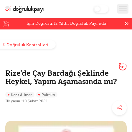
İşin Doğrusu,
12
Yıldır Doğruluk Payı’nda!
Doğruluk Kontrolleri
10'
Rize'de Çay Bardağı Şeklinde
Heykel, Yapım Aşamasında mı?
Kent & İmar
Politika
İlk yayın :
19 Şubat 2021