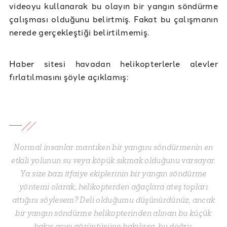
videoyu kullanarak bu olayın bir yangın söndürme
çalışması olduğunu belirtmiş. Fakat bu çalışmanın
nerede gerçekleştiği belirtilmemiş.
Haber sitesi havadan helikopterlerle alevler
fırlatılmasını şöyle açıklamış:
Normal insanlar mantıken bir yangını söndürmenin en
etkili yolunun su veya köpük sıkmak olduğunu varsayar.
Ya size bazı itfaiye ekiplerinin bir yangın söndürme
yöntemi olarak, helikopterden ağaçlara ateş topları
attığını söylesem? Deli olduğumu düşünürdünüz, ancak
bir yangın söndürme helikopterinden alınan bu küçük
bakış açısı görüntüsüne bakılırsa, bu doğru.