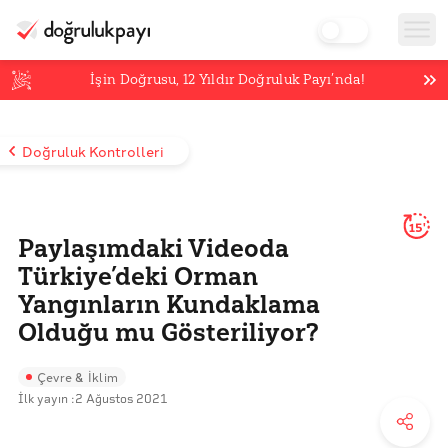
İşin Doğrusu,
12
Yıldır Doğruluk Payı’nda!
Doğruluk Kontrolleri
15'
Paylaşımdaki Videoda
Türkiye’deki Orman
Yangınların Kundaklama
Olduğu mu Gösteriliyor?
Çevre & İklim
İlk yayın :
2 Ağustos 2021