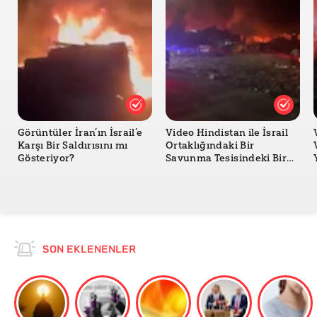
Emniyet Genel Müdürlüğü Açıklama
Görüntüler İran’ın İsrail’e
Video Hindistan ile İsrail
Karşı Bir Saldırısını mı
Ortaklığındaki Bir
Gösteriyor?
Savunma Tesisindeki Bir
Yangını mı Gösteriyor?
SON EKLENENLER