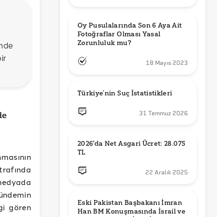
Oy Pusulalarında Son 6 Aya Ait 
Fotoğraflar Olması Yasal 
Zorunluluk mu?
inde
ir
18 Mayıs 2023
Türkiye’nin Suç İstatistikleri
31 Temmuz 2026
de
2026'da Net Asgari Ücret: 28.075 
TL
masının
trafında
22 Aralık 2025
 medyada
gündemin
Eski Pakistan Başbakanı İmran 
gi gören
Han BM Konuşmasında İsrail ve 