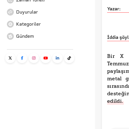
Yazar:
Duyurular
Kategoriler
Gündem
İddia şöyl
Bir X 
Temmuz 
paylaşı
metal g
sırasın
desteğ
edildi.