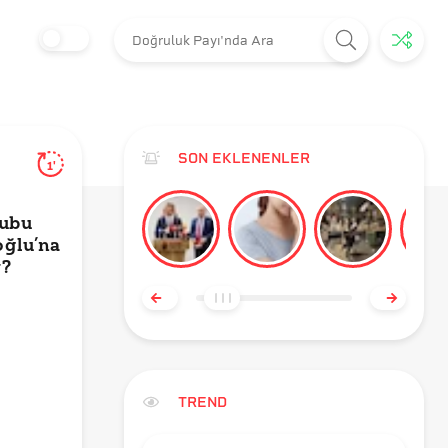
SON EKLENENLER
1'
rubu
oğlu’na
r?
TREND