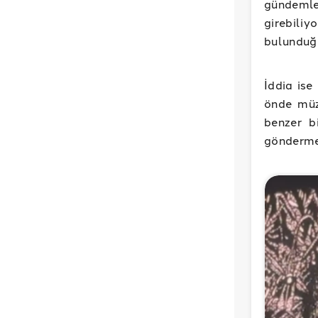
gündemle
girebili
bulunduğu
İddia ise
önde müz
benzer b
göndermes