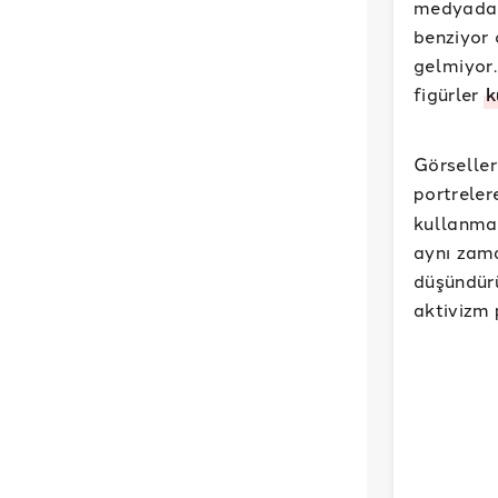
medyada 
benziyor 
gelmiyor
figürler
k
Görselle
portreler
kullanma
aynı zama
düşündürü
aktivizm