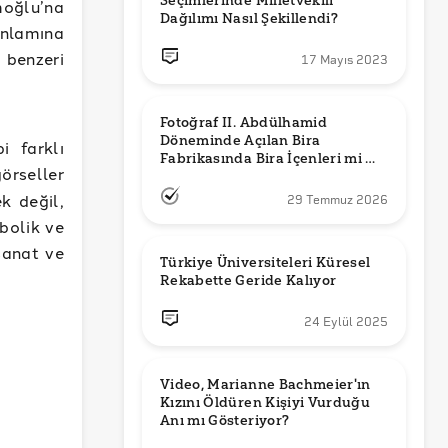
Seçimlerinde Milletvekili 
oğlu’na
Dağılımı Nasıl Şekillendi?
anlamına
 benzeri
17 Mayıs 2023
Fotoğraf II. Abdülhamid 
Döneminde Açılan Bira 
i farklı
Fabrikasında Bira İçenleri mi 
örseller
Gösteriyor?
k değil,
29 Temmuz 2026
bolik ve
sanat ve
Türkiye Üniversiteleri Küresel 
Rekabette Geride Kalıyor
24 Eylül 2025
Video, Marianne Bachmeier'ın 
Kızını Öldüren Kişiyi Vurduğu 
Anı mı Gösteriyor? 