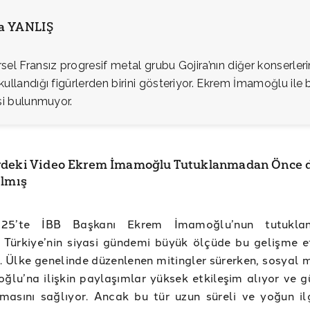
ia YANLIŞ
sel Fransız progresif metal grubu Gojira’nın diğer konserler
kullandığı figürlerden birini gösteriyor. Ekrem İmamoğlu ile b
isi bulunmuyor.
deki Video Ekrem İmamoğlu Tutuklanmadan Önce 
ılmış
25’te İBB Başkanı Ekrem İmamoğlu’nun tutuklan
 Türkiye’nin siyasi gündemi büyük ölçüde bu gelişme e
i. Ülke genelinde düzenlenen mitingler sürerken, sosyal
lu’na ilişkin paylaşımlar yüksek etkileşim alıyor ve 
masını sağlıyor. Ancak bu tür uzun süreli ve yoğun il