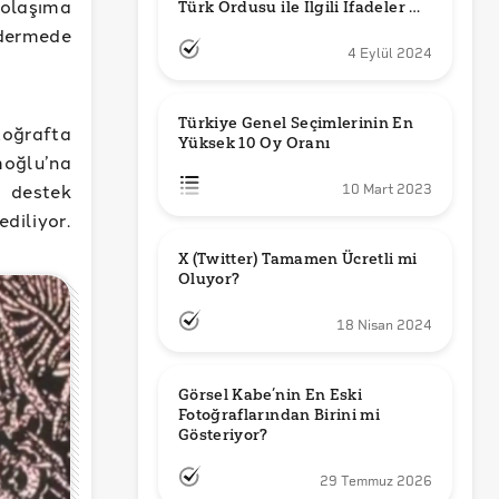
olaşıma
Türk Ordusu ile İlgili İfadeler mi 
Kullandı?
ndermede
4 Eylül 2024
Türkiye Genel Seçimlerinin En 
otoğrafta
Yüksek 10 Oy Oranı
moğlu’na
a destek
10 Mart 2023
diliyor.
X (Twitter) Tamamen Ücretli mi 
Oluyor?
18 Nisan 2024
Görsel Kabe’nin En Eski 
Fotoğraflarından Birini mi 
Gösteriyor?
29 Temmuz 2026