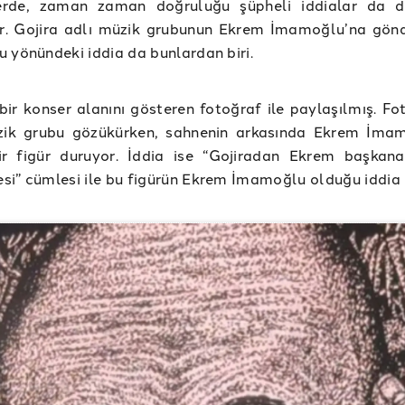
rde, zaman zaman doğruluğu şüpheli iddialar da d
yor. Gojira adlı müzik grubunun Ekrem İmamoğlu’na gö
 yönündeki iddia da bunlardan biri.
 bir konser alanını gösteren fotoğraf ile paylaşılmış. F
ik grubu gözükürken, sahnenin arkasında Ekrem İma
ir figür duruyor. İddia ise “Gojiradan Ekrem başkan
i” cümlesi ile bu figürün Ekrem İmamoğlu olduğu iddia e