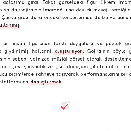
dolaşıma girdi. Fakat görseldeki figür Ekrem İmam
olsa da Gojira’nın İmamoğlu’na destek mesajı verdiği 
. Çünkü grup daha önceki konserlerinde de bu ve bunun
ullanmış
.
r bir insan figürünün farklı duygulara ve gözlük gib
e giydirilmiş hallerini
oluşturuyor
. Gojira’nın böyle g
sının sebebi yalnızca müziği görsel olarak destekleme
nda çevre, insanlık ve içsel dönüşüm gibi temaları sem
cü biçimlerde sahneye taşıyarak performanslarını bir 
 platformuna
dönüştürmek
.