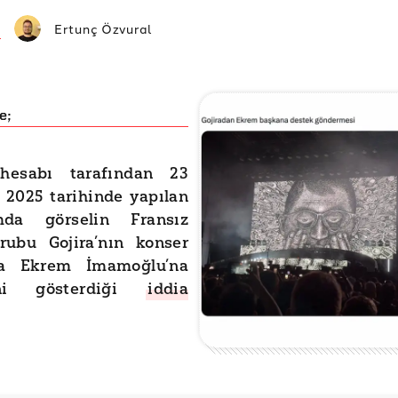
Ertunç Özvural
e;
hesabı tarafından 23
2025 tarihinde yapılan
mda görselin Fransız
rubu Gojira’nın konser
da Ekrem İmamoğlu’na
ini gösterdiği
iddia