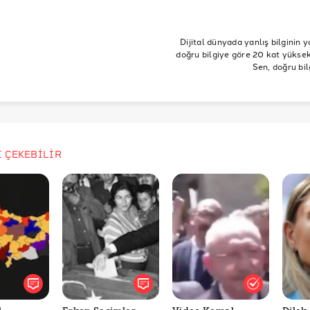
ram-@trae3iii
mamoğlu
Gojira
Ekrem İmamoğlu'na destek
Sound-“We like to melt faces”: how Gojira became the most impor
Dijital dünyada yanlış bilginin y
band of the decade
doğru bilgiye göre 20 kat yüksek 
Sen, doğru bil
İ ÇEKEBİLİR