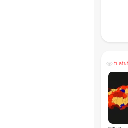
Instag
Ekrem İ
Louder
metal 
İLGİN