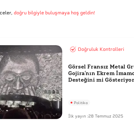
eceler
,
doğru bilgiyle buluşmaya hoş geldin!
Doğruluk Kontrolleri
Görsel Fransız Metal G
Gojira’nın Ekrem İmam
Desteğini mi Gösteriyo
Politika
İlk yayın :
28 Temmuz 2025