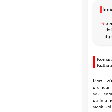
İdd
Gör
de 
ilg
Konser
Kullan
Mart 20
ardından,
şekillend
da İmamoğ
sıcak kal