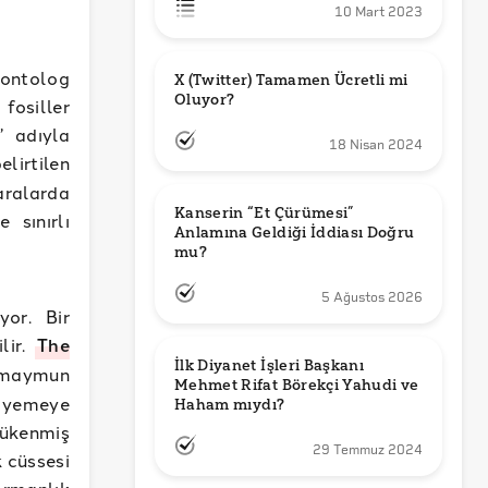
10 Mart 2023
eontolog
X (Twitter) Tamamen Ücretli mi 
Oluyor?
fosiller
” adıyla
18 Nisan 2024
irtilen
aralarda
Kanserin “Et Çürümesi” 
 sınırlı
Anlamına Geldiği İddiası Doğru 
mu?
5 Ağustos 2026
yor. Bir
lir.
The
İlk Diyanet İşleri Başkanı 
u maymun
Mehmet Rifat Börekçi Yahudi ve 
u yemeye
Haham mıydı?
ükenmiş
29 Temmuz 2024
 cüssesi
ormanlık