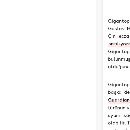
Gigantopi
Gustav H
Çin eczan
satılıyor
Gigantop
bulunmuş
olduğunu
Gigantop
başka de
Guardian
türünün y
uyum sağ
olabilir.
nedeniyl