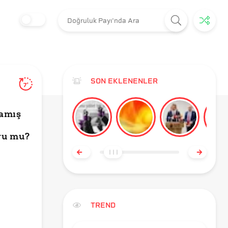
SON EKLENENLER
7'
şamış
ru mu?
TREND