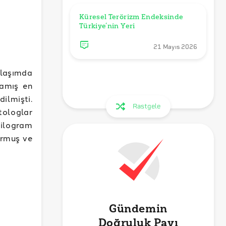
Küresel Terörizm Endeksinde 
Türkiye’nin Yeri
21 Mayıs 2026
ylaşımda
şamış en
lmişti.
Rastgele
tologlar
kilogram
ormuş ve
Gündemin
Doğruluk Payı