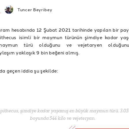
Tuncer Beyribey
gram hesabında 12 Şubat 2021 tarihinde yapılan bir pa
ithecus isimli bir maymun türünün şimdiye kadar ya
maymun türü olduğunu ve vejetaryen olduğ
aylaşım yaklaşık 9 bin beğeni almış.
a geçen iddia şu şekilde:
pithecus, şimdiye kadar yaşamış en büyük maymun türü. 3.05
boyunda 544 kilo ve vejeteryan.