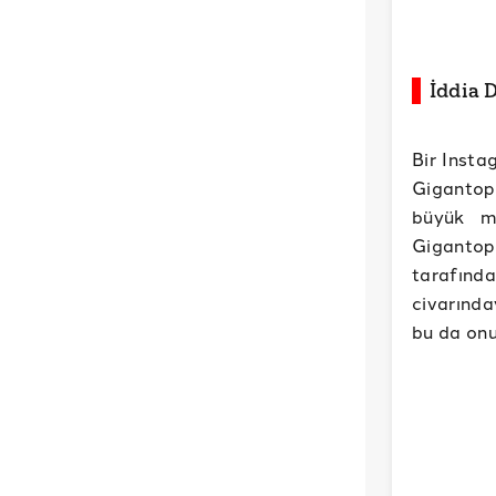
İddia
Bir Insta
Gigantop
büyük ma
Gigantop
tarafında
civarınd
bu da onu