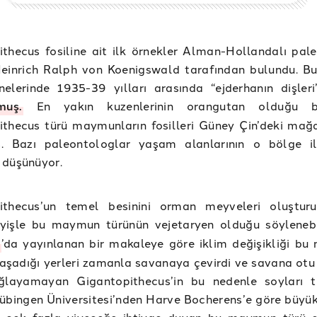
thecus fosiline ait ilk örnekler Alman-Hollandalı pal
einrich Ralph von Koenigswald tarafından bulundu. Bu 
elerinde 1935-39 yılları arasında “ejderhanın dişleri
muş.
En yakın kuzenlerinin orangutan olduğu bel
ithecus türü maymunların fosilleri Güney Çin’deki mağ
. Bazı paleontologlar yaşam alanlarının o bölge ile
 düşünüyor.
ithecus’un temel besinini orman meyveleri oluşturu
yişle bu maymun türünün vejetaryen olduğu söylenebi
’da yayınlanan bir makaleye göre iklim değişikliği b
aşadığı yerleri zamanla savanaya çevirdi ve savana ot
layamayan Gigantopithecus’in bu nedenle soyları t
 Tübingen Üniversitesi’nden Harve Bocherens’e göre büyük
e çok fazla yiyeceğe ihtiyaç duyan bu maymun türü 