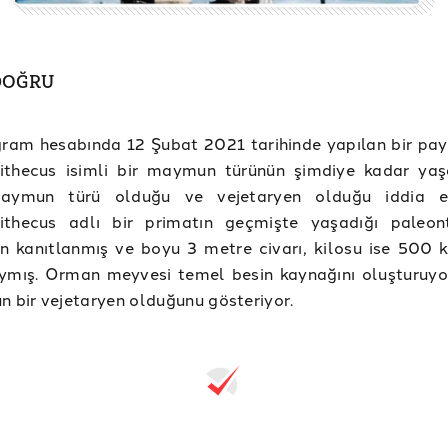
 DOĞRU
gram hesabında 12 Şubat 2021 tarihinde yapılan bir pa
ithecus isimli bir maymun türünün şimdiye kadar ya
ymun türü olduğu ve vejetaryen olduğu iddia edi
ithecus adlı bir primatın geçmişte yaşadığı paleon
n kanıtlanmış ve boyu 3 metre civarı, kilosu ise 500 
aymış. Orman meyvesi temel besin kaynağını oluşturuy
n bir vejetaryen olduğunu gösteriyor.