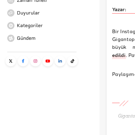
Zaman Tüneli
Yazar:
Duyurular
Kategoriler
Bir Insta
Gündem
Gigantop
büyük 
edildi
. P
Paylaşımd
Giganto