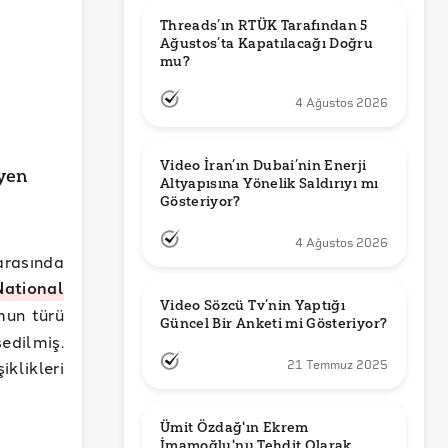
Threads’ın RTÜK Tarafından 5 
Ağustos’ta Kapatılacağı Doğru 
mu?
4 Ağustos 2026
Video İran’ın Dubai’nin Enerji 
yen
Altyapısına Yönelik Saldırıyı mı 
Gösteriyor?
4 Ağustos 2026
arasında
National
Video Sözcü Tv’nin Yaptığı 
mun türü
Güncel Bir Anketi mi Gösteriyor?
edilmiş.
klikleri
21 Temmuz 2025
Ümit Özdağ'ın Ekrem 
İmamoğlu'nu Tehdit Olarak 