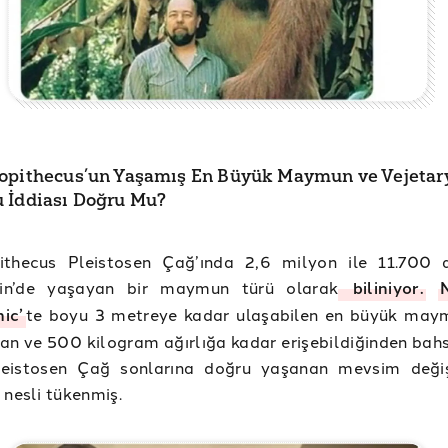
opithecus’un Yaşamış En Büyük Maymun ve Vejetar
 İddiası Doğru Mu?
ithecus Pleistosen Çağ’ında 2,6 milyon ile 11.700 
in’de yaşayan bir maymun türü olarak
biliniyor.
ic’
te boyu 3 metreye kadar ulaşabilen en büyük may
n ve 500 kilogram ağırlığa kadar erişebildiğinden bahs
leistosen Çağ sonlarına doğru yaşanan mevsim değişi
 nesli tükenmiş.