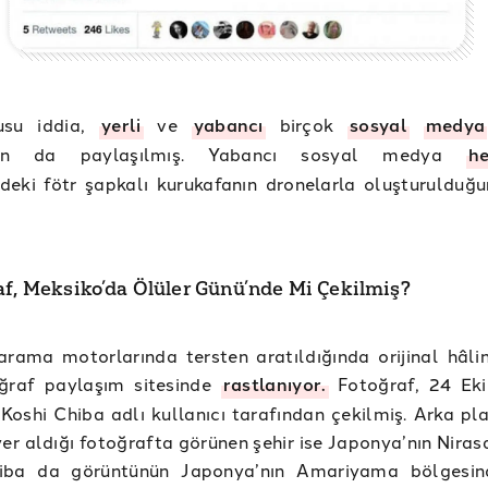
usu iddia,
yerli
ve
yabancı
birçok
sosyal
medya
dan da paylaşılmış. Yabancı sosyal medya
he
eki fötr şapkalı kurukafanın dronelarla oluşturulduğu
af, Meksiko’da Ölüler Günü’nde Mi Çekilmiş?
rama motorlarında tersten aratıldığında orijinal hâlin
oğraf paylaşım sitesinde
rastlanıyor.
Fotoğraf, 24 Ek
 Koshi Chiba adlı kullanıcı tarafından çekilmiş. Arka pl
yer aldığı fotoğrafta görünen şehir ise Japonya’nın Nirasa
iba da görüntünün Japonya’nın Amariyama bölgesind