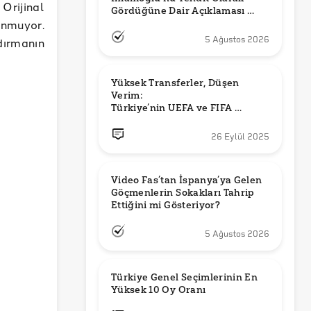
Orijinal
Gördüğüne Dair Açıklaması 
unmuyor.
Güncel mi?
dırmanın
5 Ağustos 2026
Yüksek Transferler, Düşen 
Verim: 

Türkiye’nin UEFA ve FIFA 
Sıralamalarındaki Yeri
26 Eylül 2025
Video Fas’tan İspanya’ya Gelen 
Göçmenlerin Sokakları Tahrip 
Ettiğini mi Gösteriyor?
5 Ağustos 2026
Türkiye Genel Seçimlerinin En 
Yüksek 10 Oy Oranı