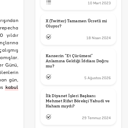
10 Mart 2023
rışından
X (Twitter) Tamamen Ücretli mi 
Oluyor?
urepecha
0 yıldır
18 Nisan 2024
nçlarına
alışmış
Kanserin “Et Çürümesi” 
amışlar.
Anlamına Geldiği İddiası Doğru 
er Günü,
mu?
lenlerin
5 Ağustos 2026
nan gün,
as
kabul
İlk Diyanet İşleri Başkanı 
Mehmet Rifat Börekçi Yahudi ve 
Haham mıydı?
29 Temmuz 2024