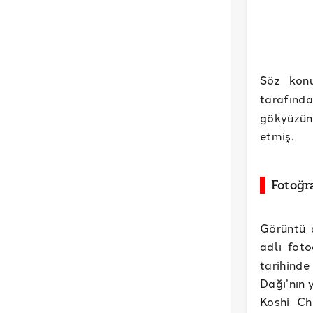
Söz kon
tarafın
gökyüzünd
etmiş.
Fotoğr
Görüntü a
adlı fot
tarihinde
Dağı’nın 
Koshi Ch