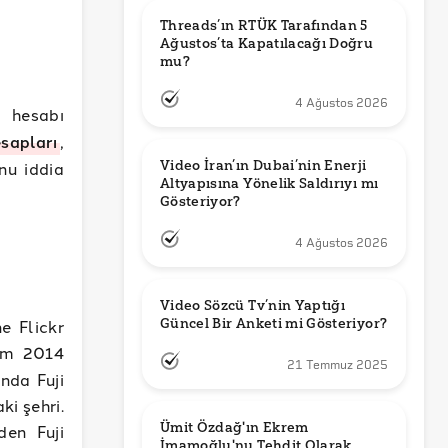
Threads’ın RTÜK Tarafından 5 
Ağustos’ta Kapatılacağı Doğru 
mu?
4 Ağustos 2026
hesabı
sapları
,
nu iddia
Video İran’ın Dubai’nin Enerji 
Altyapısına Yönelik Saldırıyı mı 
Gösteriyor?
4 Ağustos 2026
Video Sözcü Tv’nin Yaptığı 
e Flickr
Güncel Bir Anketi mi Gösteriyor?
im 2014
21 Temmuz 2025
anda Fuji
ki şehri.
Ümit Özdağ'ın Ekrem 
en Fuji
İmamoğlu'nu Tehdit Olarak 