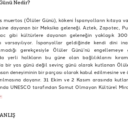
 Günü Nedir?
s muertos (Ölüler Günü), kökeni İspanyolların kıtaya va
sine dayanan bir Meksika geleneği. Aztek, Zapotec, P
ac gibi kültürlere dayanan geleneğin yaklaşık 300
ı varsayılıyor. İspanyollar geldiğinde kendi dini ina
madığı gerekçesiyle Ölüler Günü’nü engellemeye ç
da yerli halkların bu güne olan bağlılıklarını kıram
a bir yas günü değil sevinç günü olarak kutlanan Ölül
san deneyiminin bir parçası olarak kabul edilmesine ve ö
ırılmasına dayanır. 31 Ekim ve 2 Kasım arasında kutla
ında UNESCO tarafından Somut Olmayan Kültürel Mir
.
YANLIŞ