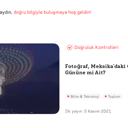
aydın
,
doğru bilgiyle buluşmaya hoş geldin!
Doğruluk Kontrolleri
Fotoğraf, Meksika’daki 
Gününe mi Ait?
Bilim & Teknoloji
Toplum
İlk yayın :
5 Kasım 2021