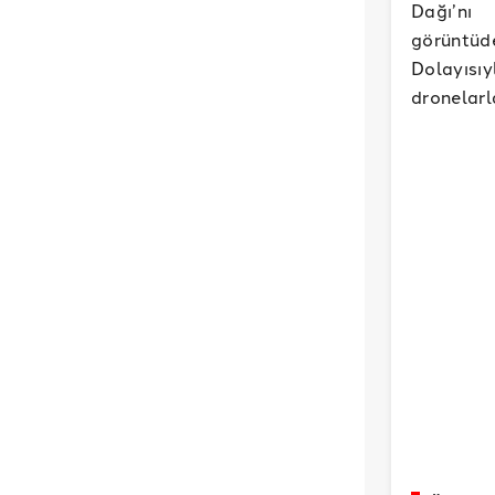
Dağı’nı 
görüntüd
Dolayısı
dronelarl