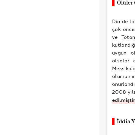
Ölüler
Dia de lo
çok önce
ve Toton
kutlandığ
uygun ol
olsalar 
Meksika’d
ölümün in
onurland
2008 yıl
edilmiştir
İddia 