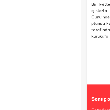
Bir Twitt
ışıklarla
Günü’nde 
planda Fu
tarafında
kurukafa 
Sonuç o
Fotoğraf