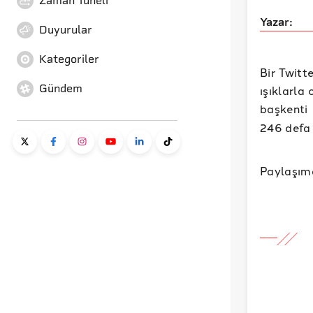
Zaman Tüneli
Yazar:
Duyurular
Kategoriler
Bir Twitt
Gündem
ışıklarla
başkenti 
246 defa 
Paylaşımd