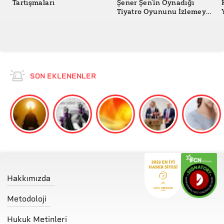
Tartışmaları
Şener Şen’in Oynadığı
Tiyatro Oyununu İzlemeye
Gittiğini Gösteren
Fotoğraflar Güncel mi?
SON EKLENENLER
Hakkımızda
Metodoloji
Hukuk Metinleri