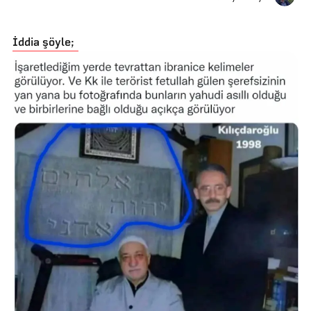
İddia şöyle;