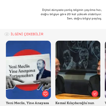
ETİKETLER
kılıçdaroğlu
kemalkılıçdaroğlu
fetullahgülen
Dijital dünyada yanlış bilginin yayılma hızı,
doğru bilgiye göre 20 kat yüksek olabiliyor.
yusufbekmezci
Sen, doğru bilgiyi paylaş.
İLGİNİ ÇEKEBİLİR
Yeni Meclis, Yine Anayasa
Kemal Kılıçdaroğlu’nun