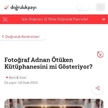
İşin Doğrusu,
12
Yıldır Doğruluk Payı’nda!
Doğruluk Kontrolleri
9'
Fotoğraf Adnan Ötüken
Kütüphanesini mi Gösteriyor?
Kent & İmar
İlk yayın :
18 Ocak 2022