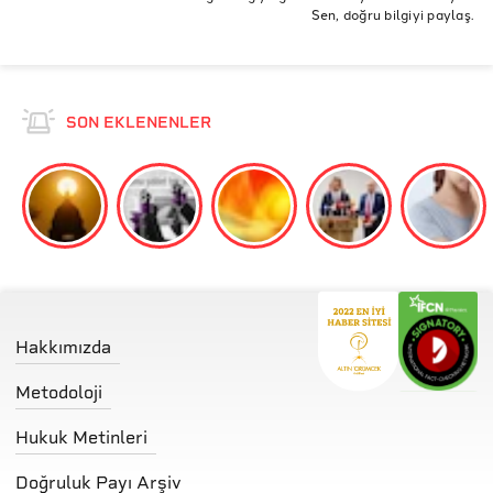
Sen, doğru bilgiyi paylaş.
T.C Kültür ve Turizm Bakanlığı - Adnan Ötüken İl Halk
Kütüphanesi
SON EKLENENLER
Hakkımızda
Metodoloji
Hukuk Metinleri
Doğruluk Payı Arşiv