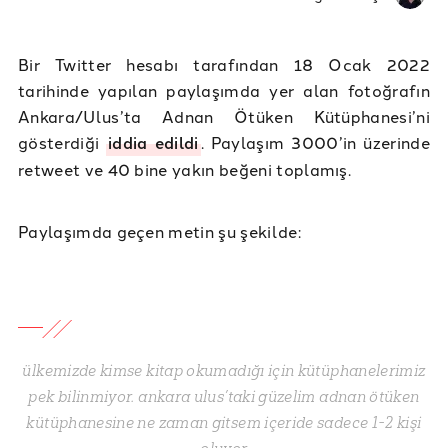
Bir Twitter hesabı tarafından 18 Ocak 2022
tarihinde yapılan paylaşımda yer alan fotoğrafın
Ankara/Ulus’ta Adnan Ötüken Kütüphanesi’ni
gösterdiği
iddia edildi
. Paylaşım 3000’in üzerinde
retweet ve 40 bine yakın beğeni toplamış.
Paylaşımda geçen metin şu şekilde:
ülkemizde kimse kitap okumadığı için kütüphanelerimiz
pek bilinmiyor. ankara ulus’taki güzelim adnan ötüken
kütüphanesine ne zaman gitsem içeride sadece 1-2 kişi