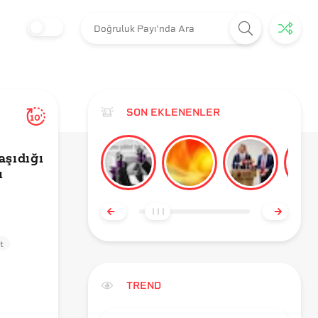
SON EKLENENLER
10'
aşıdığı
ı
t
TREND