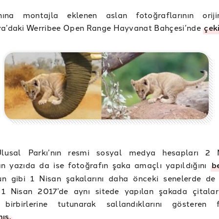
nına montajla eklenen aslan fotoğraflarının oriji
ya’daki Werribee Open Range Hayvanat Bahçesi’nde
çek
lusal Parkı’nın resmi sosyal medya hesapları 2 N
an yazıda da ise fotoğrafın şaka amaçlı yapıldığını
b
un gibi 1 Nisan şakalarını daha önceki senelerde de
 1 Nisan 2017’de aynı sitede yapılan şakada çitala
 birbirlerine tutunarak sallandıklarını gösteren 
ış.