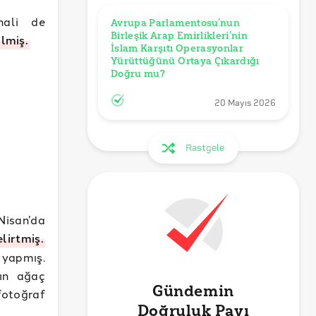
nali de
Avrupa Parlamentosu’nun 
Birleşik Arap Emirlikleri’nin 
ilmiş.
İslam Karşıtı Operasyonlar 
Yürüttüğünü Ortaya Çıkardığı 
Doğru mu?
20 Mayıs 2026
Rastgele
isan’da
elirtmiş.
 yapmış.
rın ağaç
Gündemin
fotoğraf
Doğruluk Payı