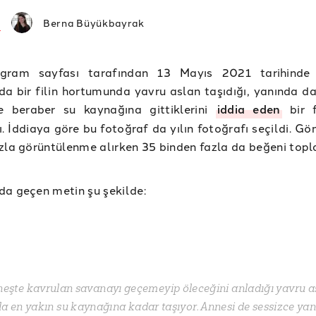
Berna Büyükbayrak
agram sayfası tarafından 13 Mayıs 2021 tarihinde 
a bir filin hortumunda yavru aslan taşıdığı, yanında da
le beraber su kaynağına gittiklerini
iddia eden
bir f
ı. İddiaya göre bu fotoğraf da yılın fotoğrafı seçildi. Gö
zla görüntülenme alırken 35 binden fazla da beğeni topl
a geçen metin şu şekilde:
neşte kavrulan savanayı geçemeyip öleceğini anladığı yavru a
a en yakın su kaynağına kadar taşıyor. Annesi de sessizce ya