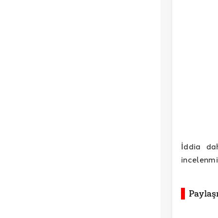
İddia d
incelenmi
Paylaş