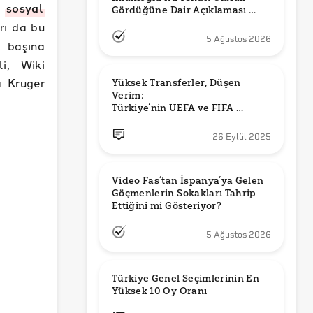
i
sosyal
Gördüğüne Dair Açıklaması 
Güncel mi?
rı da bu
5 Ağustos 2026
k başına
li, Wiki
a Kruger
Yüksek Transferler, Düşen 
Verim: 

Türkiye’nin UEFA ve FIFA 
Sıralamalarındaki Yeri
26 Eylül 2025
Video Fas’tan İspanya’ya Gelen 
Göçmenlerin Sokakları Tahrip 
Ettiğini mi Gösteriyor?
5 Ağustos 2026
Türkiye Genel Seçimlerinin En 
Yüksek 10 Oy Oranı