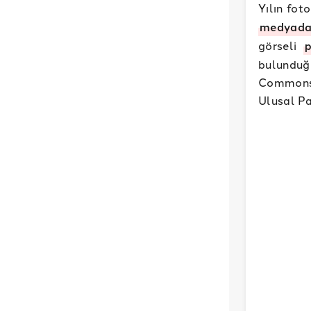
Yılın fot
medyad
görseli
bulunduğ
Commons’
Ulusal P