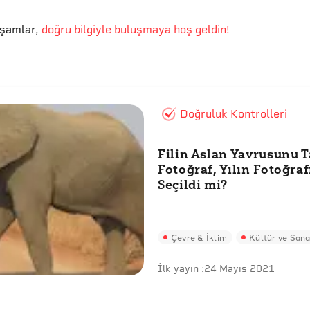
kşamlar
,
doğru bilgiyle buluşmaya hoş geldin!
Doğruluk Kontrolleri
Filin Aslan Yavrusunu T
Fotoğraf, Yılın Fotoğraf
Seçildi mi?
Çevre & İklim
Kültür ve Sana
İlk yayın :
24 Mayıs 2021