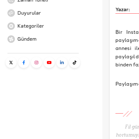
Yazar:
Duyurular
Kategoriler
Bir Inst
Gündem
paylaşımd
annesi i
paylaşıld
binden fa
Paylaşımd
Fil gü
hortumuyl