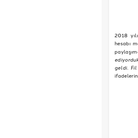
2018 yıl
hesabı m
paylaşım
ediyordu
geldi. Fi
ifadelerin