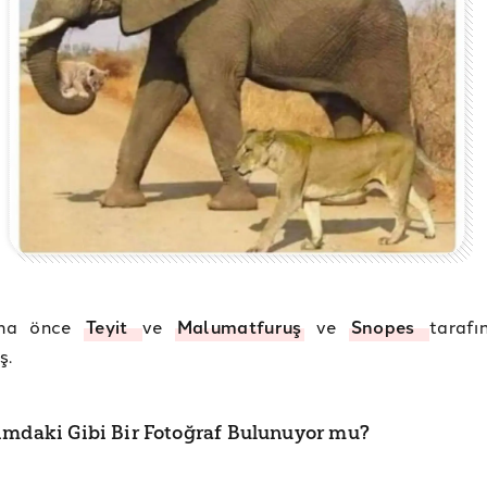
aha önce
Teyit
ve
Malumatfuruş
ve
Snopes
taraf
ş.
ımdaki Gibi Bir Fotoğraf Bulunuyor mu?