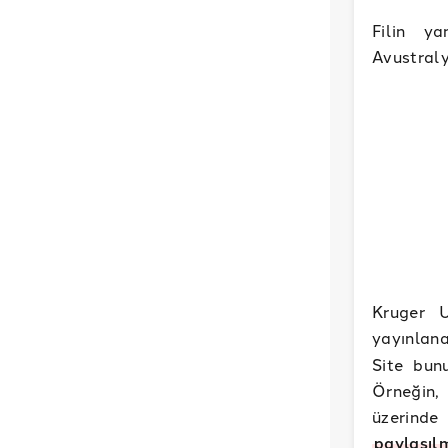
Filin ya
Avustral
Kruger U
yayınlan
Site bun
Örneğin,
üzerinde
paylaşılm