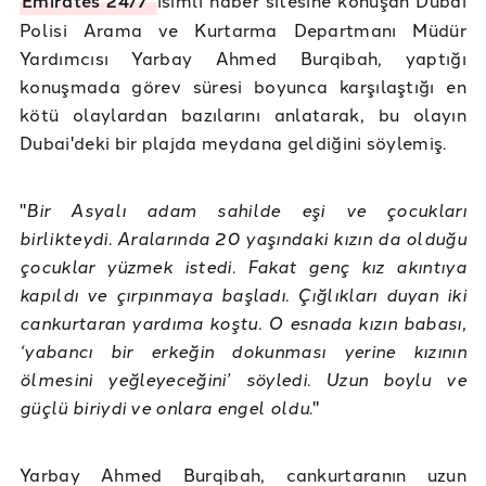
Emirates 24/7
isimli haber sitesine konuşan Dubai
Polisi Arama ve Kurtarma Departmanı Müdür
Yardımcısı Yarbay Ahmed Burqibah, yaptığı
konuşmada görev süresi boyunca karşılaştığı en
kötü olaylardan bazılarını anlatarak, bu olayın
Dubai'deki bir plajda meydana geldiğini söylemiş.
"
Bir Asyalı adam sahilde eşi ve çocukları
birlikteydi. Aralarında 20 yaşındaki kızın da olduğu
çocuklar yüzmek istedi. Fakat genç kız akıntıya
kapıldı ve çırpınmaya başladı. Çığlıkları duyan iki
cankurtaran yardıma koştu. O esnada kızın babası,
‘yabancı bir erkeğin dokunması yerine kızının
ölmesini yeğleyeceğini’ söyledi. Uzun boylu ve
güçlü biriydi ve onlara engel oldu
."
Yarbay Ahmed Burqibah, cankurtaranın uzun