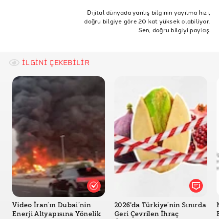
Independent
Facebook
iddia
Dubai
doğrulukpayı
Dijital dünyada yanlış bilginin yayılma hızı,
doğru bilgiye göre 20 kat yüksek olabiliyor.
factchecking
instagram
doğrulukkontrolü
France24
Sen, doğru bilgiyi paylaş.
ahemdburqibah
Telegraph
AFP
İLGİNİ ÇEKEBİLİR
Video İran’ın Dubai’nin
2026'da Türkiye’nin Sınırda
Enerji Altyapısına Yönelik
Geri Çevrilen İhraç