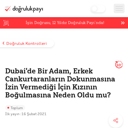
İşin Doğrusu,
12
Yıldır Doğruluk Payı’nda!
Doğruluk Kontrolleri
10'
Dubai'de Bir Adam, Erkek
Cankurtaranların Dokunmasına
İzin Vermediği İçin Kızının
Boğulmasına Neden Oldu mu?
Toplum
İlk yayın :
16 Şubat 2021