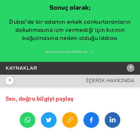
Sonuç olarak;
Dubai'de bir adamın erkek cankurtaranların
dokunmasına izin vermediği için kızının
boğulmasına neden olduğu iddiası
Bu sonuca itiraz edebilirsin
+
KAYNAKLAR
+
İÇERİK HAKKINDA
İDDİA KAYNAĞI
Sen, doğru bilgiyi paylaş
YAYIN TARİHİ
16 Şubat 2021 09:56
REFERANSLAR
İddia Bağlantısı
Emirates 24/7
ETİKETLER