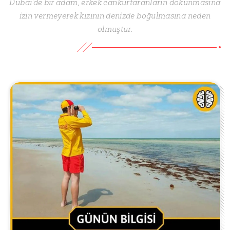
Dubai’de bir adam, erkek cankurtaranların dokunmasına
izin vermeyerek kızının denizde boğulmasına neden
olmuştur.