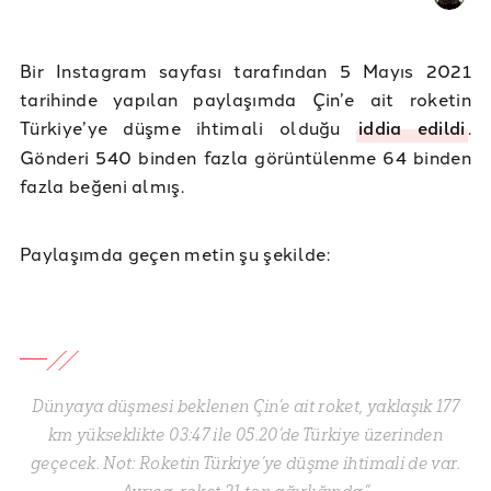
Bir Instagram sayfası tarafından 5 Mayıs 2021
tarihinde yapılan paylaşımda Çin’e ait roketin
Türkiye’ye düşme ihtimali olduğu
iddia edildi
.
Gönderi 540 binden fazla görüntülenme 64 binden
fazla beğeni almış.
Paylaşımda geçen metin şu şekilde:
Dünyaya düşmesi beklenen Çin’e ait roket, yaklaşık 177
km yükseklikte 03:47 ile 05.20’de Türkiye üzerinden
geçecek. Not: Roketin Türkiye’ye düşme ihtimali de var.