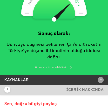
Sonuç olarak;
Dünyaya düşmesi beklenen Çin’e ait roketin
Türkiye’ye düşme ihtimalinin olduğu iddiası
doğru.
Bu sonuca itiraz edebilirsin
+
KAYNAKLAR
+
İÇERİK HAKKINDA
İDDİA KAYNAĞI
İddia Kaynağı
Sen, doğru bilgiyi paylaş
YAYIN TARİHİ