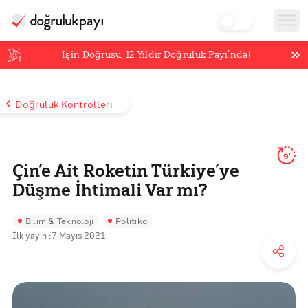
İşin Doğrusu,
12
Yıldır Doğruluk Payı’nda!
Doğruluk Kontrolleri
9'
Çin’e Ait Roketin Türkiye’ye
Düşme İhtimali Var mı?
Bilim & Teknoloji
Politika
İlk yayın :
7 Mayıs 2021