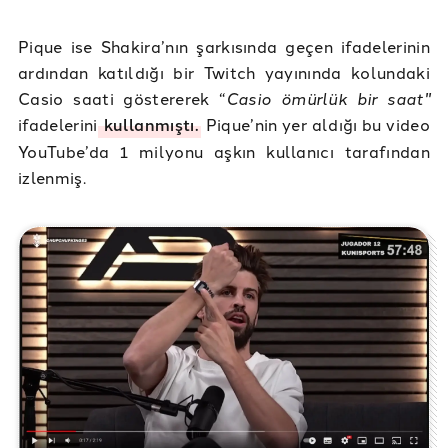
Pique ise Shakira’nın şarkısında geçen ifadelerinin
ardından katıldığı bir Twitch yayınında kolundaki
Casio saati göstererek “
Casio ömürlük bir saat"
ifadelerini
kullanmıştı.
Pique’nin yer aldığı bu video
YouTube’da 1 milyonu aşkın kullanıcı tarafından
izlenmiş.