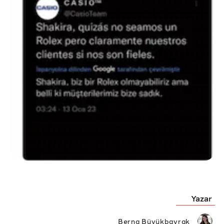
Yazar
Berna Büyükbayrak