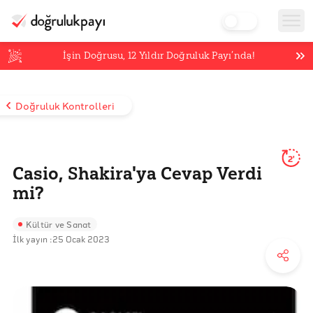
İşin Doğrusu,
12
Yıldır Doğruluk Payı’nda!
Doğruluk Kontrolleri
2'
Casio, Shakira'ya Cevap Verdi
mi?
Kültür ve Sanat
İlk yayın :
25 Ocak 2023