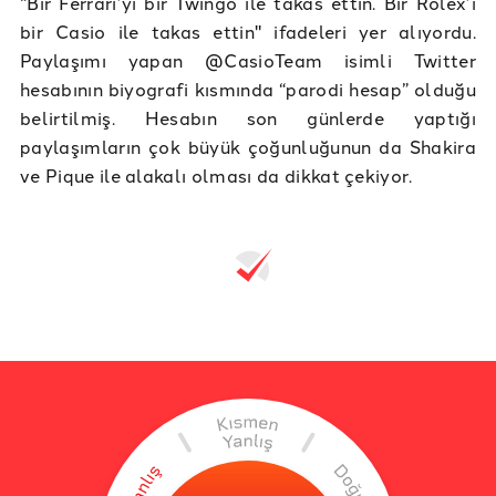
“Bir Ferrari’yi bir Twingo ile takas ettin. Bir Rolex’i
bir Casio ile takas ettin" ifadeleri yer alıyordu.
Paylaşımı yapan @CasioTeam isimli Twitter
hesabının biyografi kısmında “parodi hesap” olduğu
belirtilmiş. Hesabın son günlerde yaptığı
paylaşımların çok büyük çoğunluğunun da Shakira
ve Pique ile alakalı olması da dikkat çekiyor.