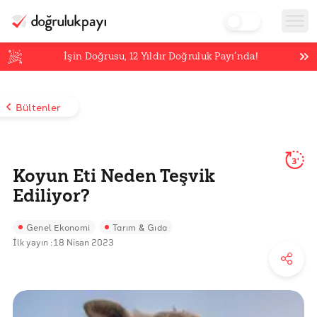
İşin Doğrusu,
12
Yıldır Doğruluk Payı’nda!
Bültenler
3'
Koyun Eti Neden Teşvik
Ediliyor?
Genel Ekonomi
Tarım & Gıda
İlk yayın :
18 Nisan 2023