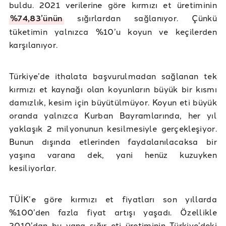
buldu. 2021 verilerine göre kırmızı et üretiminin
%74,83’ünün
sığırlardan sağlanıyor. Çünkü
tüketimin yalnızca %10’u koyun ve keçilerden
karşılanıyor.
Türkiye’de ithalata başvurulmadan sağlanan tek
kırmızı et kaynağı olan koyunların büyük bir kısmı
damızlık, kesim için büyütülmüyor. Koyun eti büyük
oranda yalnızca Kurban Bayramlarında, her yıl
yaklaşık 2 milyonunun kesilmesiyle gerçekleşiyor.
Bunun dışında etlerinden faydalanılacaksa bir
yaşına varana dek, yani henüz kuzuyken
kesiliyorlar.
TÜİK’e göre kırmızı et fiyatları son yıllarda
%100’den fazla fiyat artışı yaşadı. Özellikle
2010’dan bu yana sığır eti üretiminin Türkiye’deki