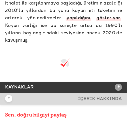
ithalat ile karşılanmaya başladığı, üretimin azaldığı
2010’lu yıllardan bu yana koyun eti tüketimine
artarak yönlendirmeler
yapıldığını
gösteriyor
.
Koyun varlığı ise bu süreçte artsa da 1990’lı
yılların başlangıcındaki seviyesine ancak 2020’de
kavuşmuş.
+
KAYNAKLAR
+
İÇERİK HAKKINDA
REFERANSLAR
Tarım İşletmeleri Genel Müdürlüğü - 2020 Yılı
Sen, doğru bilgiyi paylaş
YAYIN TARİHİ
Hayvancılık Sektör Raporu
18 Nisan 2023 08:06