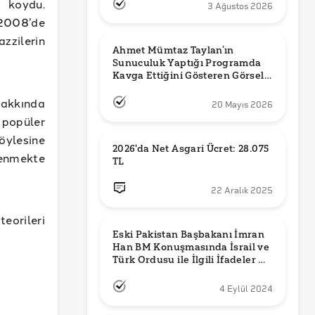
a koydu.
3 Ağustos 2026
 2008’de
azzilerin
Ahmet Mümtaz Taylan’ın 
Sunuculuk Yaptığı Programda 
Kavga Ettiğini Gösteren Görsel 
Orijinal mi?
hakkında
20 Mayıs 2026
 popüler
öylesine
2026'da Net Asgari Ücret: 28.075 
lenmekte
TL
22 Aralık 2025
eorileri
Eski Pakistan Başbakanı İmran 
Han BM Konuşmasında İsrail ve 
Türk Ordusu ile İlgili İfadeler mi 
Kullandı?
4 Eylül 2024