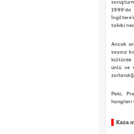
soruştur
1999’da 
İngiltere
takibi ne
Ancak ar
sayısız k
kültürde
ünlü ve 
zorlandığ
Peki, Pr
hangileri
Kaza m