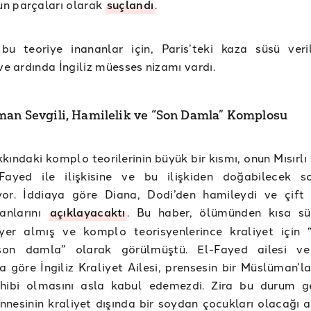
n parçaları olarak
suçlandı
.
 bu teoriye inananlar için, Paris’teki kaza süsü veri
 ve ardında İngiliz müesses nizamı vardı.
an Sevgili, Hamilelik ve “Son Damla” Komplosu
kındaki komplo teorilerinin büyük bir kısmı, onun Mısırlı 
Fayed ile ilişkisine ve bu ilişkiden doğabilecek s
yor. İddiaya göre Diana, Dodi’den hamileydi ve çift
lanlarını
açıklayacaktı
. Bu haber, ölümünden kısa sü
yer almış ve komplo teorisyenlerince kraliyet için 
son damla” olarak görülmüştü. El-Fayed ailesi ve
a göre İngiliz Kraliyet Ailesi, prensesin bir Müslüman’l
hibi olmasını asla kabul edemezdi. Zira bu durum g
annesinin kraliyet dışında bir soydan çocukları olacağı 