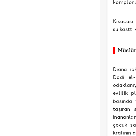
komplonu
Kısacası
suikasttı
Müslüm
Diana hak
Dodi el-
odaklanı
evlilik p
basında 
taşıran 
inananlar
çocuk sa
kralının 