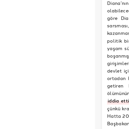
Diana’nı
olabilece
göre Dia
sarsması
kazanmas
politik b
yaşam sür
boşanmış
girişimler
devlet iç
ortadan 
getiren
ölümünün
iddia ett
çünkü kra
Hatta 20
Başbakan