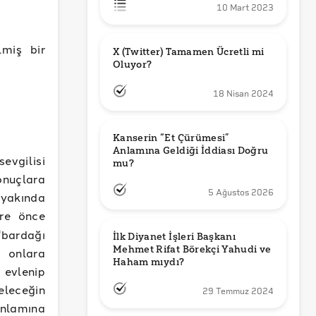
10 Mart 2023
lmiş bir
X (Twitter) Tamamen Ücretli mi 
Oluyor?
18 Nisan 2024
Kanserin “Et Çürümesi” 
Anlamına Geldiği İddiası Doğru 
sevgilisi
mu?
onuçlara
5 Ağustos 2026
 yakında
re önce
“bardağı
İlk Diyanet İşleri Başkanı 
Mehmet Rifat Börekçi Yahudi ve 
 onlara
Haham mıydı?
a evlenip
eleceğin
29 Temmuz 2024
anlamına