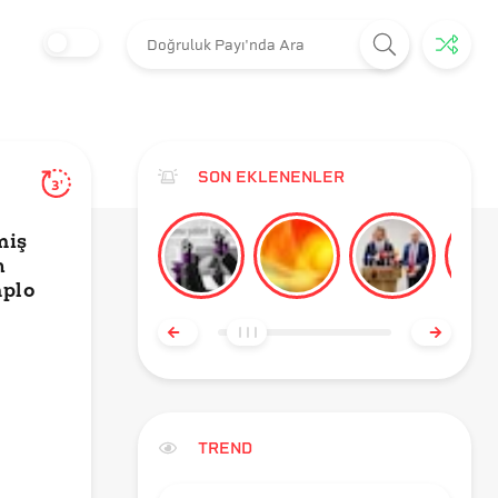
SON EKLENENLER
3'
miş
n
plo
TREND