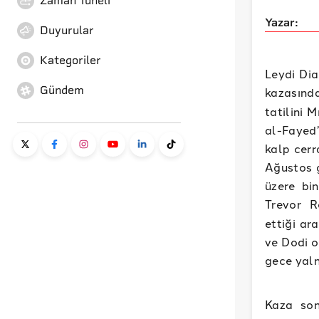
Zaman Tüneli
Yazar:
Duyurular
Kategoriler
Leydi Dia
Gündem
kazasınd
tatilini 
al-Fayed’
kalp cerr
Ağustos g
üzere bi
Trevor 
ettiği ar
ve Dodi o
gece yaln
Kaza son