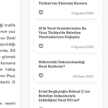
Türkiye'nin Ekonomi Karnesi
3 Ağustos 2026
i trafik
2024 Yerel Seçimlerinden Bu 
önce yaz
Yana Türkiye'de Belediye 
Yönetimlerinin Değişimi
cısı Dodi
ayrıldığı
4 Ağustos 2026
yordu. 30
e gitmek
Milletvekili Dokunulmazlığı 
e koruma
Nasıl Kaldırılır?
le takip
nri Paul
30 Nisan 2025
ybetti. O
Erdal Beşikçioğlu Behzat Ç.’nin 
Belediye İmkanlarıyla 
en resmi