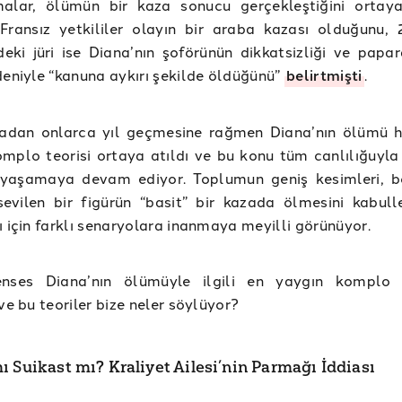
malar, ölümün bir kaza sonucu gerçekleştiğini ortay
Fransız yetkililer olayın bir araba kazası olduğunu,
’deki jüri ise Diana’nın şoförünün dikkatsizliği ve papar
deniyle “kanuna aykırı şekilde öldüğünü”
belirtmişti
.
adan onlarca yıl geçmesine rağmen Diana’nın ölümü 
omplo teorisi ortaya atıldı ve bu konu tüm canlılığuyla
 yaşamaya devam ediyor. Toplumun geniş kesimleri, b
sevilen bir figürün “basit” bir kazada ölmesini kabul
ı için farklı senaryolara inanmaya meyilli görünüyor.
enses Diana’nın ölümüyle ilgili en yaygın komplo t
 ve bu teoriler bize neler söylüyor?
ı Suikast mı? Kraliyet Ailesi’nin Parmağı İddiası