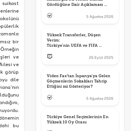
suikast
Gördüğüne Dair Açıklaması 
Güncel mi?
enlerine
5 Ağustos 2026
tokolünü
ülerlik
zamanla
Yüksek Transferler, Düşen 
Verim: 

msız bir
Türkiye’nin UEFA ve FIFA 
 Örneğin
Sıralamalarındaki Yeri
şleri ve
26 Eylül 2025
Ailesi ve
rak görüp
Video Fas’tan İspanya’ya Gelen 
oyu dile
Göçmenlerin Sokakları Tahrip 
ana’nın
Ettiğini mi Gösteriyor?
olduğunu
5 Ağustos 2026
andığını,
unuyordu.
Türkiye Genel Seçimlerinin En 
 dönemin
Yüksek 10 Oy Oranı
dahi bu