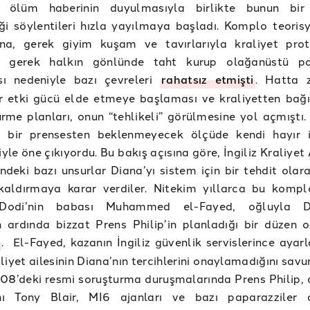
n ölüm haberinin duyulmasıyla birlikte bunun bir 
ği söylentileri hızla yayılmaya başladı. Komplo teorisy
na, gerek giyim kuşam ve tavırlarıyla kraliyet pro
, gerek halkın gönlünde taht kurup olağanüstü pop
ı nedeniyle bazı çevreleri
rahatsız etmişti
. Hatta 
ir etki gücü elde etmeye başlaması ve kraliyetten bağı
me planları, onun “tehlikeli” görülmesine yol açmıştı.
 bir prensesten beklenmeyecek ölçüde kendi hayır i
iyle öne çıkıyordu. Bu bakış açısına göre, İngiliz Kraliyet 
indeki bazı unsurlar Diana’yı sistem için bir tehdit ola
kaldırmaya karar verdiler. Nitekim yıllarca bu kompl
 Dodi’nin babası Muhammed el-Fayed, oğluyla Di
 ardında bizzat Prens Philip’in planladığı bir düzen 
i
. El-Fayed, kazanın İngiliz güvenlik servislerince ayarl
liyet ailesinin Diana’nın tercihlerini onaylamadığını sav
08’deki resmi soruşturma duruşmalarında Prens Philip,
ı Tony Blair, MI6 ajanları ve bazı paparazziler 