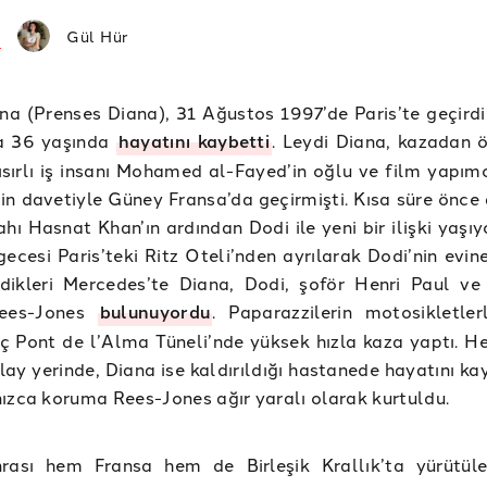
Gül Hür
na (Prenses Diana), 31 Ağustos 1997’de Paris’te geçirdiğ
a 36 yaşında
hayatını kaybetti
. Leydi Diana, kazadan 
Mısırlı iş insanı Mohamed al-Fayed’in oğlu ve film yapım
in davetiyle Güney Fransa’da geçirmişti. Kısa süre önce 
ahı Hasnat Khan’ın ardından Dodi ile yeni bir ilişki yaşı
ecesi Paris’teki Ritz Oteli’nden ayrılarak Dodi’nin evin
ndikleri Mercedes’te Diana, Dodi, şoför Henri Paul v
Rees-Jones
bulunuyordu
. Paparazzilerin motosikletler
aç Pont de l’Alma Tüneli’nde yüksek hızla kaza yaptı. He
lay yerinde, Diana ise kaldırıldığı hastanede hayatını ka
ızca koruma Rees-Jones ağır yaralı olarak kurtuldu.
rası hem Fransa hem de Birleşik Krallık’ta yürütül