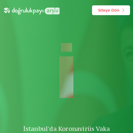
Siteye Dön
İ
İstanbul'da Koronavirüs Vaka