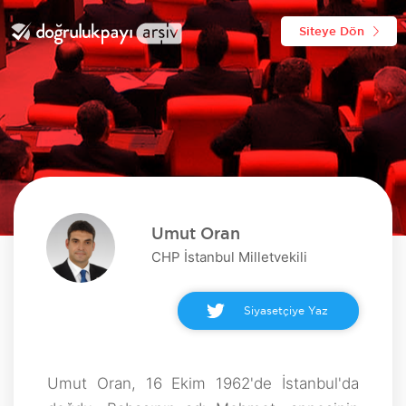
Siteye Dön
Umut Oran
CHP İstanbul Milletvekili
Siyasetçiye Yaz
Umut Oran, 16 Ekim 1962'de İstanbul'da