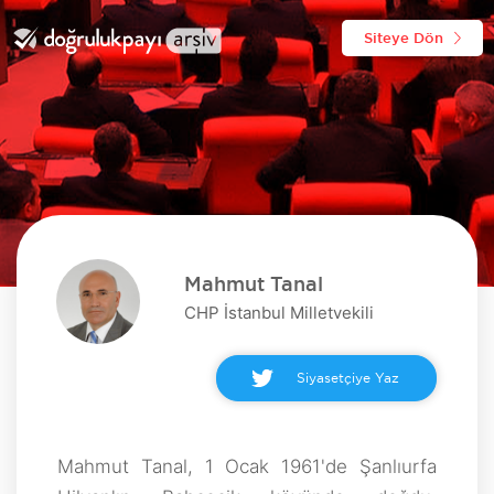
Siteye Dön
Mahmut Tanal
CHP İstanbul Milletvekili
Siyasetçiye Yaz
Mahmut Tanal, 1 Ocak 1961'de Şanlıurfa