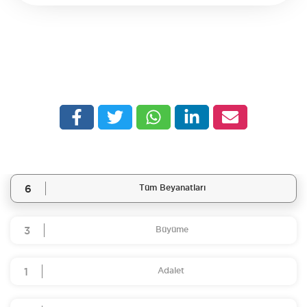
6
Tüm Beyanatları
3
Büyüme
1
Adalet