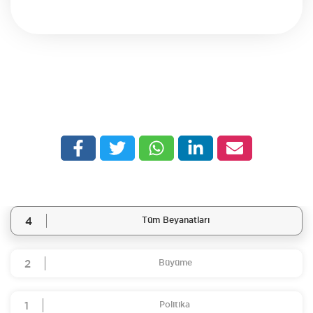
4
Tüm Beyanatları
2
Büyüme
1
Politika