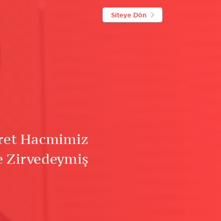
Siteye Dön
aret Hacmimiz
e Zirvedeymiş