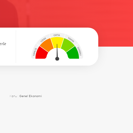
erle
Konu :
Genel Ekonomi