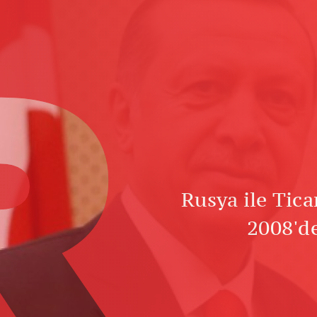
R
Rusya ile Tic
2008'd