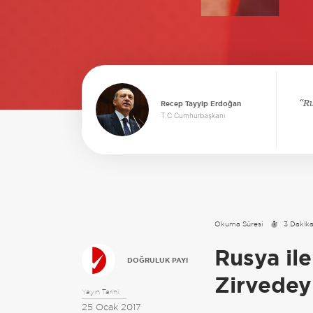
Ru
Recep Tayyip Erdoğan
T.C Cumhurbaşkanı
Okuma Süresi
3 Dakik
Rusya il
DOĞRULUK PAYI
Zirvedey
Yayın Tarihi:
25 Ocak 2017