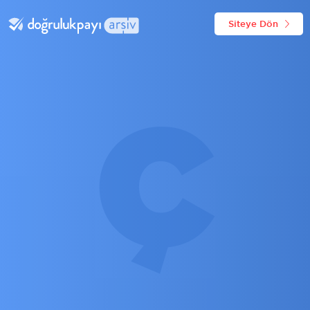
Siteye Dön
Ç