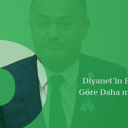
D
Diyanet'in 
Göre Daha mı