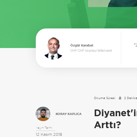
Özgür Karabat
CHP CHP İstanbul Milletvekili
Okuma Süresi
2 Dakik
Diyanet'
KORAY KAPLICA
Arttı?
Yayın Tarihi:
12 Kasım 2018