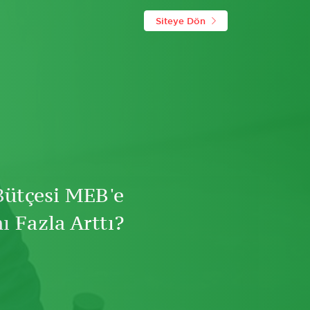
Siteye Dön
Bütçesi MEB'e
 Fazla Arttı?