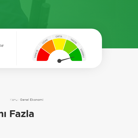
ne
Konu :
Genel Ekonomi
ı Fazla